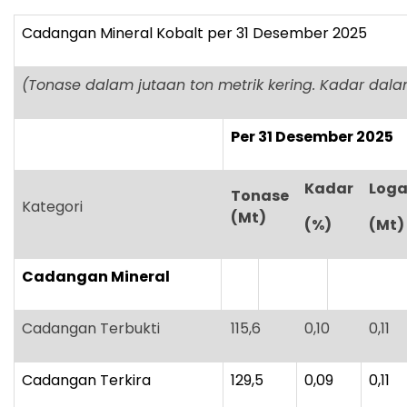
Cadangan Mineral Kobalt per 31 Desember 2025
(Tonase dalam jutaan ton metrik kering. Kadar dal
Per 31 Desember 2025
Kadar
Log
Tonase
Kategori
(Mt)
(%)
(Mt)
Cadangan Mineral
Cadangan Terbukti
115,6
0,10
0,11
Cadangan Terkira
129,5
0,09
0,11