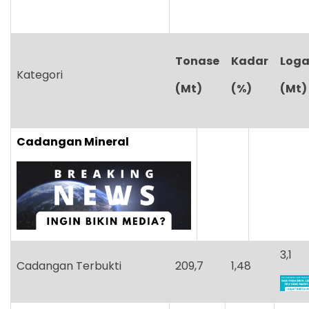
Tonase
Kadar
Log
Kategori
(Mt)
(%)
(Mt)
Cadangan Mineral
3,1
Cadangan Terbukti
209,7
1,48