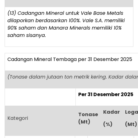
(13) Cadangan Mineral untuk Vale Base Metals
dilaporkan berdasarkan 100%. Vale S.A. memiliki
90% saham dan Manara Minerals memiliki 10%
saham sisanya.
Cadangan Mineral Tembaga per 31 Desember 2025
(Tonase dalam jutaan ton metrik kering. Kadar dal
Per 31 Desember 2025
Kadar
Log
Tonase
Kategori
(Mt)
(%)
(Mt)