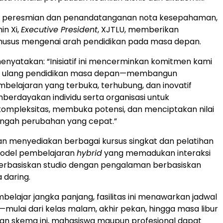
a peresmian dan penandatanganan nota kesepahaman,
in Xi,
Executive President
, XJTLU, memberikan
usus mengenai arah pendidikan pada masa depan.
menyatakan: “Inisiatif ini mencerminkan komitmen kami
a ulang pendidikan masa depan—membangun
belajaran yang terbuka, terhubung, dan inovatif
erdayakan individu serta organisasi untuk
ompleksitas, membuka potensi, dan menciptakan nilai
engah perubahan yang cepat.”
 akan menyediakan berbagai kursus singkat dan pelatihan
model pembelajaran
hybrid
yang memadukan interaksi
erbasiskan studio dengan pengalaman berbasiskan
 daring.
elajar jangka panjang, fasilitas ini menawarkan jadwal
l—mulai dari kelas malam, akhir pekan, hingga masa libur
an skema ini, mahasiswa maupun profesional dapat