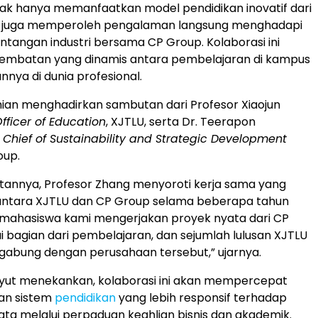
ak hanya memanfaatkan model pendidikan inovatif dari
 juga memperoleh pengalaman langsung menghadapi
antangan industri bersama CP Group. Kolaborasi ini
mbatan yang dinamis antara pembelajaran di kampus
nya di dunia profesional.
ian menghadirkan sambutan dari Profesor Xiaojun
fficer of Education
, XJTLU, serta Dr. Teerapon
,
Chief of Sustainability and Strategic Development
oup.
annya, Profesor Zhang menyoroti kerja sama yang
n antara XJTLU dan CP Group selama beberapa tahun
ni, mahasiswa kami mengerjakan proyek nyata dari CP
 bagian dari pembelajaran, dan sejumlah lulusan XJTLU
rgabung dengan perusahaan tersebut,” ujarnya.
yut menekankan, kolaborasi ini akan mempercepat
n sistem
pendidikan
yang lebih responsif terhadap
ta melalui perpaduan keahlian bisnis dan akademik.