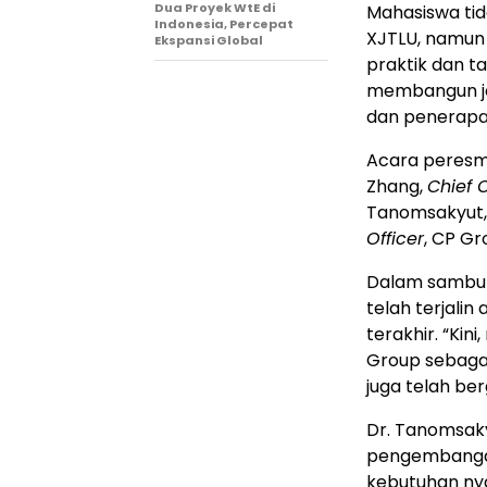
Dua Proyek WtE di
Mahasiswa tid
Indonesia, Percepat
XJTLU, namun
Ekspansi Global
praktik dan t
membangun je
dan penerapan
Acara peresm
Zhang,
Chief O
Tanomsakyut
Officer
, CP Gr
Dalam sambut
telah terjali
terakhir. “Ki
Group sebagai
juga telah be
Dr. Tanomsak
pengembanga
kebutuhan nya