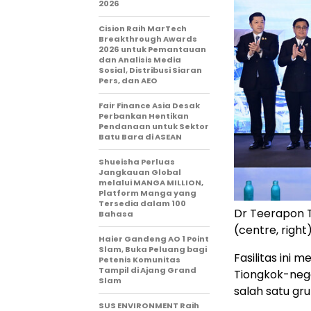
2026
Cision Raih MarTech
Breakthrough Awards
2026 untuk Pemantauan
dan Analisis Media
Sosial, Distribusi Siaran
Pers, dan AEO
Fair Finance Asia Desak
Perbankan Hentikan
Pendanaan untuk Sektor
Batu Bara di ASEAN
Shueisha Perluas
Jangkauan Global
melalui MANGA MILLION,
Platform Manga yang
Tersedia dalam 100
Dr Teerapon T
Bahasa
(centre, righ
Haier Gandeng AO 1 Point
Slam, Buka Peluang bagi
Fasilitas ini 
Petenis Komunitas
Tampil di Ajang Grand
Tiongkok-nega
Slam
salah satu gru
SUS ENVIRONMENT Raih