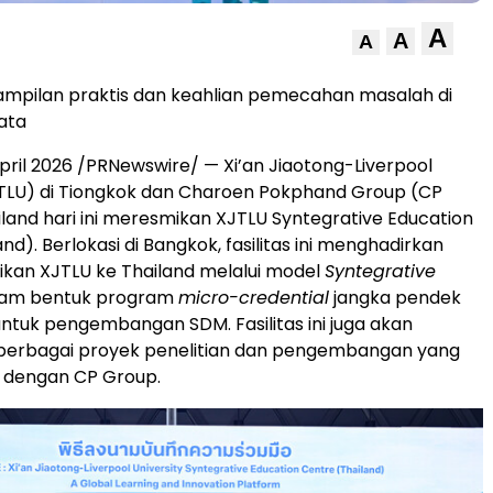
A
A
A
ampilan praktis dan keahlian pemecahan masalah di
yata
ril 2026 /PRNewswire/ — Xi’an Jiaotong-Liverpool
JTLU) di Tiongkok dan Charoen Pokphand Group (CP
iland hari ini meresmikan XJTLU Syntegrative Education
nd). Berlokasi di Bangkok, fasilitas ini menghadirkan
dikan XJTLU ke Thailand melalui model
Syntegrative
am bentuk program
micro-credential
jangka pendek
 untuk pengembangan SDM. Fasilitas ini juga akan
berbagai proyek penelitian dan pengembangan yang
i dengan CP Group.