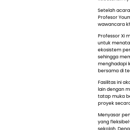
Setelah acar
Profesor Youm
wawancara kh
Professor Xi 
untuk menat
ekosistem pem
sehingga memb
menghadapi k
bersama di t
Fasilitas ini
lain dengan 
tatap muka b
proyek secara
Menyasar pemb
yang fleksibe
sekolah. Deng