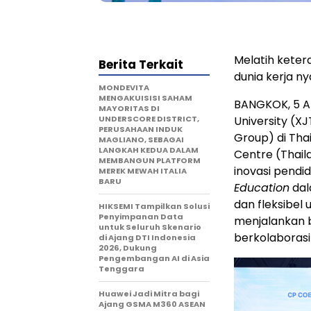
Melatih keter
Berita Terkait
dunia kerja n
MONDEVITA
MENGAKUISISI SAHAM
BANGKOK, 5 Ap
MAYORITAS DI
UNDERSCORE DISTRICT,
University (X
PERUSAHAAN INDUK
Group) di Tha
MAGLIANO, SEBAGAI
LANGKAH KEDUA DALAM
Centre (Thaila
MEMBANGUN PLATFORM
inovasi pendi
MEREK MEWAH ITALIA
BARU
Education
dal
dan fleksibel
HIKSEMI Tampilkan Solusi
Penyimpanan Data
menjalankan 
untuk Seluruh Skenario
berkolaboras
di Ajang DTI Indonesia
2026, Dukung
Pengembangan AI di Asia
Tenggara
Huawei Jadi Mitra bagi
Ajang GSMA M360 ASEAN