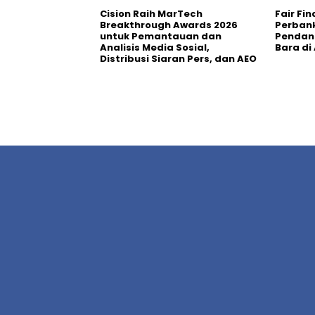
Cision Raih MarTech
Fair Fi
Breakthrough Awards 2026
Perban
untuk Pemantauan dan
Pendana
Analisis Media Sosial,
Bara di
Distribusi Siaran Pers, dan AEO