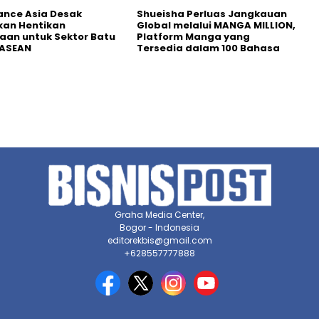
nance Asia Desak
Shueisha Perluas Jangkauan
kan Hentikan
Global melalui MANGA MILLION,
an untuk Sektor Batu
Platform Manga yang
 ASEAN
Tersedia dalam 100 Bahasa
Graha Media Center,
Bogor - Indonesia
editorekbis@gmail.com
+628557777888