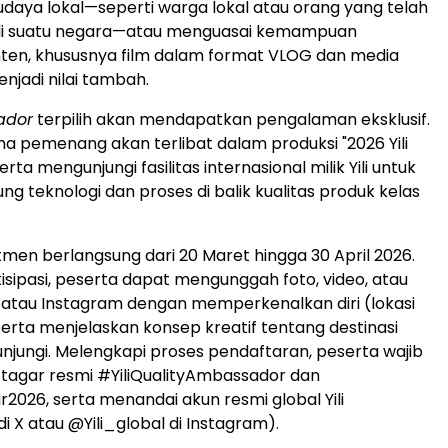
aya lokal—seperti warga lokal atau orang yang telah
 di suatu negara—atau menguasai kemampuan
en, khususnya film dalam format VLOG dan media
enjadi nilai tambah.
ador
terpilih akan mendapatkan pengalaman eksklusif.
ima pemenang akan terlibat dalam produksi "2026 Yili
erta mengunjungi fasilitas internasional milik Yili untuk
ng teknologi dan proses di balik kualitas produk kelas
tmen berlangsung dari 20 Maret hingga 30 April 2026.
isipasi, peserta dapat mengunggah foto, video, atau
X atau Instagram dengan memperkenalkan diri (lokasi
 serta menjelaskan konsep kreatif tentang destinasi
kunjungi. Melengkapi proses pendaftaran, peserta wajib
tagar resmi #YiliQualityAmbassador dan
r2026, serta menandai akun resmi global Yili
di X atau @Yili_global di Instagram).