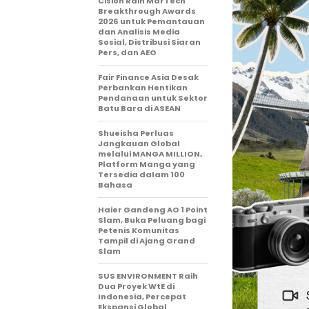
Cision Raih MarTech
Breakthrough Awards
2026 untuk Pemantauan
dan Analisis Media
Sosial, Distribusi Siaran
Pers, dan AEO
Fair Finance Asia Desak
Perbankan Hentikan
Pendanaan untuk Sektor
Batu Bara di ASEAN
Shueisha Perluas
Jangkauan Global
melalui MANGA MILLION,
Platform Manga yang
Tersedia dalam 100
Bahasa
Haier Gandeng AO 1 Point
Slam, Buka Peluang bagi
Petenis Komunitas
Tampil di Ajang Grand
Slam
SUS ENVIRONMENT Raih
Dua Proyek WtE di
Indonesia, Percepat
Ekspansi Global