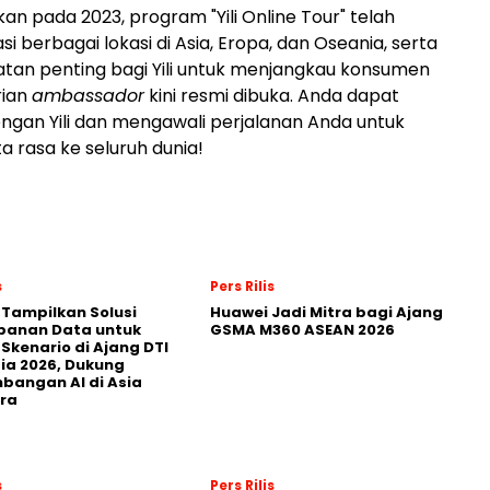
kan pada 2023, program "Yili Online Tour" telah
 berbagai lokasi di Asia, Eropa, dan Oseania, serta
tan penting bagi Yili untuk menjangkau konsumen
rian
ambassador
kini resmi dibuka. Anda dapat
gan Yili dan mengawali perjalanan Anda untuk
ta rasa ke seluruh dunia!
s
Pers Rilis
 Tampilkan Solusi
Huawei Jadi Mitra bagi Ajang
panan Data untuk
GSMA M360 ASEAN 2026
 Skenario di Ajang DTI
ia 2026, Dukung
angan AI di Asia
ra
s
Pers Rilis