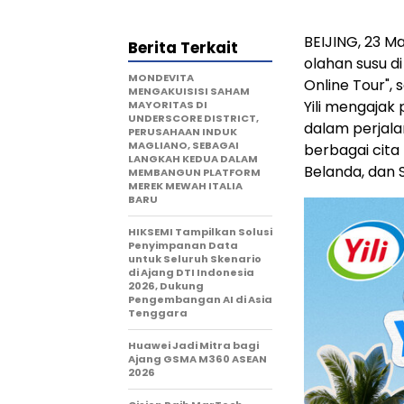
BEIJING
,
23 Ma
Berita Terkait
olahan susu d
MONDEVITA
Online Tour", 
MENGAKUISISI SAHAM
Yili mengajak
MAYORITAS DI
UNDERSCORE DISTRICT,
dalam perjal
PERUSAHAAN INDUK
MAGLIANO, SEBAGAI
berbagai cita 
LANGKAH KEDUA DALAM
Belanda, dan 
MEMBANGUN PLATFORM
MEREK MEWAH ITALIA
BARU
HIKSEMI Tampilkan Solusi
Penyimpanan Data
untuk Seluruh Skenario
di Ajang DTI Indonesia
2026, Dukung
Pengembangan AI di Asia
Tenggara
Huawei Jadi Mitra bagi
Ajang GSMA M360 ASEAN
2026