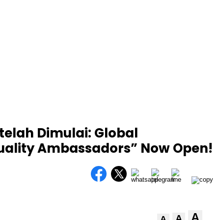
 telah Dimulai: Global
 Quality Ambassadors” Now Open!
A
A
A