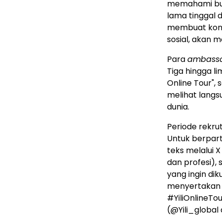
memahami bud
lama tinggal
membuat kont
sosial, akan m
Para
ambass
Tiga hingga l
Online Tour", s
melihat langsu
dunia.
Periode rekru
Untuk berpart
teks melalui 
dan profesi),
yang ingin di
menyertakan 
#YiliOnlineTou
(@Yili_global 