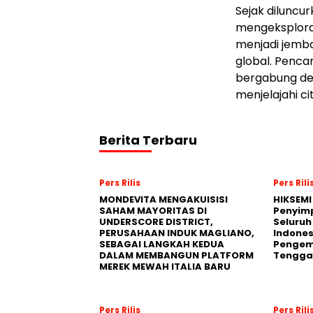
Sejak diluncur
mengeksplorasi
menjadi jemba
global. Penca
bergabung den
menjelajahi ci
Berita Terbaru
Pers Rilis
Pers Rili
MONDEVITA MENGAKUISISI
HIKSEMI
SAHAM MAYORITAS DI
Penyim
UNDERSCORE DISTRICT,
Seluruh
PERUSAHAAN INDUK MAGLIANO,
Indones
SEBAGAI LANGKAH KEDUA
Pengemb
DALAM MEMBANGUN PLATFORM
Tengga
MEREK MEWAH ITALIA BARU
Pers Rilis
Pers Rili