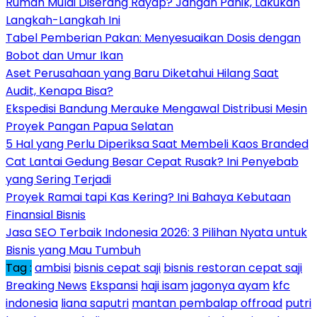
Rumah Mulai Diserang Rayap? Jangan Panik, Lakukan
Langkah-Langkah Ini
Tabel Pemberian Pakan: Menyesuaikan Dosis dengan
Bobot dan Umur Ikan
Aset Perusahaan yang Baru Diketahui Hilang Saat
Audit, Kenapa Bisa?
Ekspedisi Bandung Merauke Mengawal Distribusi Mesin
Proyek Pangan Papua Selatan
5 Hal yang Perlu Diperiksa Saat Membeli Kaos Branded
Cat Lantai Gedung Besar Cepat Rusak? Ini Penyebab
yang Sering Terjadi
Proyek Ramai tapi Kas Kering? Ini Bahaya Kebutaan
Finansial Bisnis
Jasa SEO Terbaik Indonesia 2026: 3 Pilihan Nyata untuk
Bisnis yang Mau Tumbuh
Tag :
ambisi
bisnis cepat saji
bisnis restoran cepat saji
Breaking News
Ekspansi
haji isam
jagonya ayam
kfc
indonesia
liana saputri
mantan pembalap offroad
putri