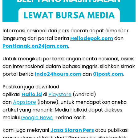
Informasi nasional dari pers daerah dapat dimonitor
langsumg dari portal berita
Hellodepok.com
dan
Pontianak.on24jam.com
.
Untuk mengikuti perkembangan berita nasional, bisinis
dan internasional dalam bahasa Inggris, silahkan simak
portal berita
Indo24hours.com
dan
01post.com
.
Pastikan juga download
aplikasi
Hallo.id
di
Playstore
(Android)
dan
Appstore
(iphone), untuk mendapatkan aneka
artikel yang menarik. Media Hallo.id dapat diakses
melalui
Google News
. Terima kasih.
Kami juga melayani
Jasa Siaran Pers
atau publikasi
press release di lebih dari 175an media, silahkan klik