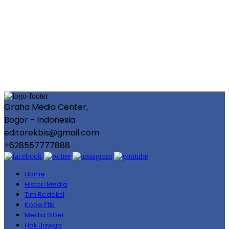
Graha Media Center,
Bogor - Indonesia
editorekbis@gmail.com
+628557777888
Home
Histori Media
Tim Redaksi
Kode Etik
Media Siber
Hak Jawab