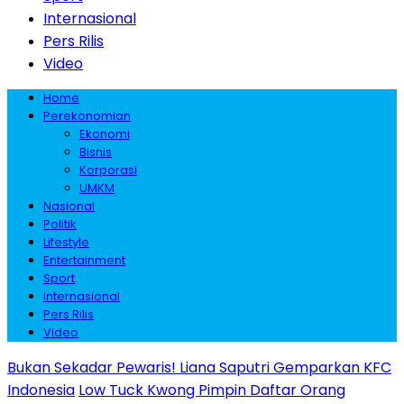
Internasional
Pers Rilis
Video
Home
Perekonomian
Ekonomi
Bisnis
Korporasi
UMKM
Nasional
Politik
Lifestyle
Entertainment
Sport
Internasional
Pers Rilis
Video
Bukan Sekadar Pewaris! Liana Saputri Gemparkan KFC
Indonesia
Low Tuck Kwong Pimpin Daftar Orang