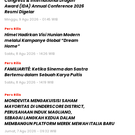
Congress & International Dragon
Award (IDA) Annual Conference 2026
Resmi Digelar
Minggu, 9 Agu 2026 - 01:45 WIB
Pers Rilis
Himel Hadirkan Visi Hunian Modern
melalui Kampanye Global “Dream
Home”
Sabtu, 8 Agu 2026 - 14:26 WIB
Pers Rilis
FAMILIARITÉ: Ketika Sinema dan Sastra
Bertemu dalam Sebuah Karya Puitis
Sabtu, 8 Agu 2026 - 14:19 WIB
Pers Rilis
MONDEVITA MENGAKUISISI SAHAM
MAYORITAS DI UNDERSCORE DISTRICT,
PERUSAHAAN INDUK MAGLIANO,
SEBAGAI LANGKAH KEDUA DALAM
MEMBANGUN PLATFORM MEREK MEWAH ITALIA BARU
Jumat, 7 Agu 2026 - 09:32 WIB