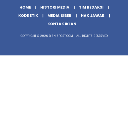
HOME
HISTORI MEDIA
TIM REDAKSI
KODE ETIK
MEDIA SIBER
HAK JAWAB
KONTAK IKLAN
COPYRIGHT © 2026 BISNISPOST.COM - ALL RIGHTS RESERVED