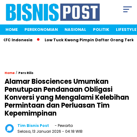
HOME
PEREKONOMIAN
NASIONAL
POLITIK
LIFESTYLE
nesia
Low Tuck Kwong Pimpin Daftar Orang Terkaya Indones
/
Home
Pers Rilis
Alamar Biosciences Umumkan
Penutupan Pendanaan Obligasi
Konversi yang Mengalami Kelebihan
Permintaan dan Perluasan Tim
Kepemimpinan
Tim Bisnis Post
- Pewarta
Selasa, 13 Januari 2026
- 04:18 WIB