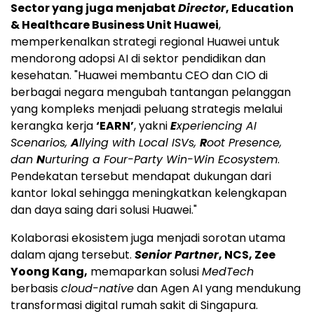
Sector yang juga menjabat
Director
, Education
& Healthcare Business Unit Huawei
,
memperkenalkan strategi regional Huawei untuk
mendorong adopsi AI di sektor pendidikan dan
kesehatan. "Huawei membantu CEO dan CIO di
berbagai negara mengubah tantangan pelanggan
yang kompleks menjadi peluang strategis melalui
kerangka kerja
‘EARN’
, yakni
E
xperiencing AI
Scenarios,
A
llying with Local ISVs,
R
oot Presence,
dan
N
urturing a Four-Party Win-Win Ecosystem
.
Pendekatan tersebut mendapat dukungan dari
kantor lokal sehingga meningkatkan kelengkapan
dan daya saing dari solusi Huawei."
Kolaborasi ekosistem juga menjadi sorotan utama
dalam ajang tersebut.
Senior Partner
, NCS, Zee
Yoong Kang,
memaparkan solusi
MedTech
berbasis
cloud-native
dan Agen AI yang mendukung
transformasi digital rumah sakit di Singapura.