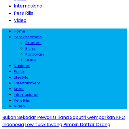
Internasional
Pers Rilis
Video
Home
Perekonomian
Ekonomi
Bisnis
Korporasi
UMKM
Nasional
Politik
Lifestyle
Entertainment
Sport
Internasional
Pers Rilis
Video
Bukan Sekadar Pewaris! Liana Saputri Gemparkan KFC
Indonesia
Low Tuck Kwong Pimpin Daftar Orang