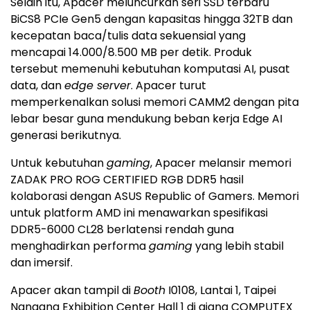
Selain itu, Apacer meluncurkan seri SSD terbaru
BiCS8 PCIe Gen5 dengan kapasitas hingga 32TB dan
kecepatan baca/tulis data sekuensial yang
mencapai 14.000/8.500 MB per detik. Produk
tersebut memenuhi kebutuhan komputasi AI, pusat
data, dan
edge server
. Apacer turut
memperkenalkan solusi memori CAMM2 dengan pita
lebar besar guna mendukung beban kerja Edge AI
generasi berikutnya.
Untuk kebutuhan
gaming
, Apacer melansir memori
ZADAK PRO ROG CERTIFIED RGB DDR5 hasil
kolaborasi dengan ASUS Republic of Gamers. Memori
untuk platform AMD ini menawarkan spesifikasi
DDR5-6000 CL28 berlatensi rendah guna
menghadirkan performa
gaming
yang lebih stabil
dan imersif.
Apacer akan tampil di
Booth
I0108, Lantai 1, Taipei
Nangang Exhibition Center Hall 1 di ajang COMPUTEX