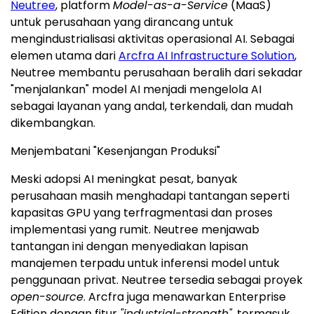
Neutree
, platform
Model-as-a-Service
(MaaS)
untuk perusahaan yang dirancang untuk
mengindustrialisasi aktivitas operasional AI. Sebagai
elemen utama dari
Arcfra AI Infrastructure Solution
,
Neutree membantu perusahaan beralih dari sekadar
"menjalankan" model AI menjadi mengelola AI
sebagai layanan yang andal, terkendali, dan mudah
dikembangkan.
Menjembatani "Kesenjangan Produksi"
Meski adopsi AI meningkat pesat, banyak
perusahaan masih menghadapi tantangan seperti
kapasitas GPU yang terfragmentasi dan proses
implementasi yang rumit. Neutree menjawab
tantangan ini dengan menyediakan lapisan
manajemen terpadu untuk inferensi model untuk
penggunaan privat. Neutree tersedia sebagai proyek
open-source
. Arcfra juga menawarkan Enterprise
Edition dengan fitur
"industrial-strength"
, termasuk