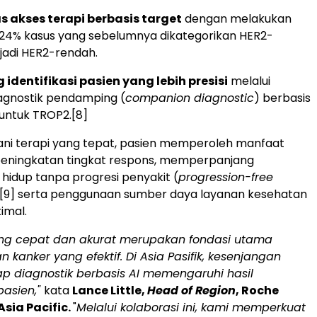
 akses terapi berbasis target
dengan melakukan
si 24% kasus yang sebelumnya dikategorikan HER2-
jadi HER2-rendah.
dentifikasi pasien yang lebih presisi
melalui
iagnostik pendamping (
companion diagnostic
) berbasis
untuk TROP2.
[8]
ani terapi yang tepat, pasien memperoleh manfaat
i peningkatan tingkat respons, memperpanjang
hidup tanpa progresi penyakit (
progression-free
[9]
serta penggunaan sumber daya layanan kesehatan
imal.
ang cepat dan akurat merupakan fondasi utama
 kanker yang efektif.
Di Asia Pasifik, kesenjangan
p diagnostik berbasis AI memengaruhi hasil
asien,"
kata
Lance Little,
Head of Region
, Roche
Asia Pacific.
"
Melalui kolaborasi ini, kami memperkuat