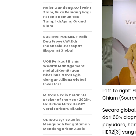
Haier Gandeng AO 1 Point
Slam, Buka Peluang bagi
Petenis Komunitas
Tampil di Ajang Grand
Slam
SUS ENVIRONMENT Raih
Dua Proyek WtE di
Indonesia, Percepat
Ekspansi Global
UOB Perkuat Bisnis
Wealth Management
melalui Kemitraan
Distribusi Strategis
dengan Allianz Global
Investors
Left to right:
Mitrade Raih Gelar “AI
Chiam (Sourc
Broker of the Year 2026”,
Hadirkan MitradeGPT
Versi Terbaru di Asia
Secara global
dari 60% diag
UNISOC Lyric Audio:
payudara, ham
Mengubah Pengalaman
Mendengarkan Audio
HER2
[3]
yang 