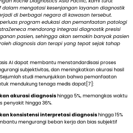
ngan Roche Diagnostics Asia Pacific, kami turut
if dalam mengatasi kesenjangan layanan diagnostik
rjadi di berbagai negara di kawasan tersebut.
erluas program edukasi dan pemanfaatan patologi
AstraZeneca mendorong integrasi diagnostik presisi
anan pasien, sehingga akan semakin banyak pasien
leh diagnosis dan terapi yang tepat sejak tahap
asis AI dapat membantu menstandardisasi proses
gurangi subjektivitas, dan meningkatkan akurasi hasil
 Sejumlah studi menunjukkan bahwa pemanfaatan
untuk mendukung tenaga medis dapat
[7]
:
an akurasi diagnosis
hingga 5%, memangkas waktu
us penyakit hingga 36%.
an konsistensi interpretasi diagnosis
hingga 15%
antu mengurangi beban kerja dan bias subjektif