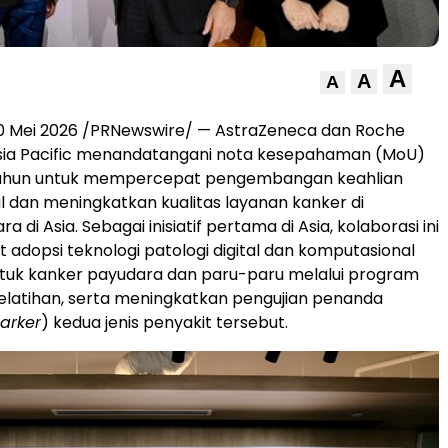
A
A
A
0 Mei 2026
/PRNewswire/ — AstraZeneca dan Roche
Asia Pacific menandatangani nota kesepahaman (MoU)
tahun untuk mempercepat pengembangan keahlian
al dan meningkatkan kualitas layanan kanker di
a di Asia. Sebagai inisiatif pertama di Asia, kolaborasi ini
dopsi teknologi patologi digital dan komputasional
ntuk kanker payudara dan paru-paru melalui program
elatihan, serta meningkatkan pengujian penanda
arker
) kedua jenis penyakit tersebut.