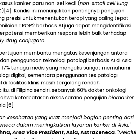
asus kanker paru non-sel kecil (
non-small cell lung
C)
[4]
. Kondisi ini menunjukkan pentingnya pengujian
g presisi untukmenentukan terapi yang paling tepat
enilaian TROP2 berbasis AI juga dapat mengidentifikasi
erpotensi memberikan respons lebih baik terhadap
dy drug conjugate
.
ni bertujuan membantu mengatasikesenjangan antara
an penggunaan teknologi patologi berbasis AI di Asia.
nya 17% tenaga medis yang mengaku sangat memahami
ologi digital, sementara penggunaan tes patologi
di fasilitas klinis masih tergolong rendah.
tu, di Filipina sendiri, sebanyak 60% dokter onkologi
ahwa keterbatasan akses sarana pengujian
biomarker
la.
[6]
nan kesehatan yang kuat menjadi bagian penting dari
eneca dalam meningkatkan layanan kanker di Asia,"
shna,
Area Vice President
, Asia, AstraZeneca
.
"Melalui