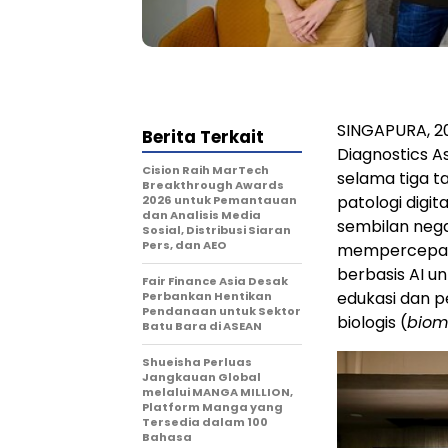
SINGAPURA
,
2
Berita Terkait
Diagnostics 
Cision Raih MarTech
selama tiga 
Breakthrough Awards
patologi digit
2026 untuk Pemantauan
dan Analisis Media
sembilan negar
Sosial, Distribusi Siaran
Pers, dan AEO
mempercepat a
berbasis AI u
Fair Finance Asia Desak
edukasi dan p
Perbankan Hentikan
Pendanaan untuk Sektor
biologis (
biom
Batu Bara di ASEAN
Shueisha Perluas
Jangkauan Global
melalui MANGA MILLION,
Platform Manga yang
Tersedia dalam 100
Bahasa