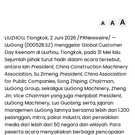
A
A
A
LIUZHOU, Tiongkok, 2 Juni 2026 /PRNewswire/ —
LiuGong (000528.SZ) menggelar Global Customer
Day Keenam di Liuzhou, Tiongkok, pada 31 Mei lalu.
Sejumlah pihak turut hadir dalam acara tersebut,
antara lain
President
, China Construction Machinery
Association, Su Zimeng;
President
, China Association
for Public Companies, Song Zhiping;
Chairman
,
LiuGong Group, sekaligus LiuGong Machinery, Zheng
Jin;
Vice Chairman
yang juga menjabat
President
,
LiuGong Machinery, Luo Guobing; serta, jajaran
manajemen LiuGong lainnya bersama lebih dari 1.200
pelanggan, mitra, pakar industri, dan perwakilan
media dari lebih dari 50 negara dan wilayah. Para
peserta acara menyaksikan berbagai pencapaian