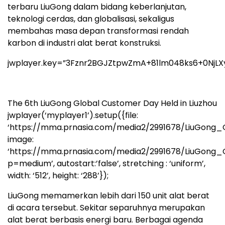
terbaru LiuGong dalam bidang keberlanjutan,
teknologi cerdas, dan globalisasi, sekaligus
membahas masa depan transformasi rendah
karbon di industri alat berat konstruksi.
jwplayer.key=”3Fznr2BGJZtpwZmA+81lm048ks6+0NjLX
The 6th LiuGong Global Customer Day Held in Liuzhou
jwplayer(‘myplayer1’).setup({file:
‘https://mma.prnasia.com/media2/2991678/LiuGong
image:
‘https://mma.prnasia.com/media2/2991678/LiuGon
p=medium’, autostart:’false’, stretching : ‘uniform’,
width: ‘512’, height: ‘288’});
LiuGong memamerkan lebih dari 150 unit alat berat
di acara tersebut. Sekitar separuhnya merupakan
alat berat berbasis energi baru. Berbagai agenda