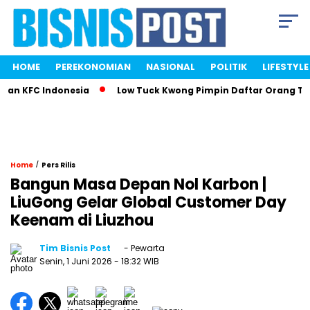
HOME
PEREKONOMIAN
NASIONAL
POLITIK
LIFESTYLE
 KFC Indonesia
Low Tuck Kwong Pimpin Daftar Orang Terkay
/
Home
Pers Rilis
Bangun Masa Depan Nol Karbon |
LiuGong Gelar Global Customer Day
Keenam di Liuzhou
Tim Bisnis Post
- Pewarta
Senin, 1 Juni 2026
- 18:32 WIB