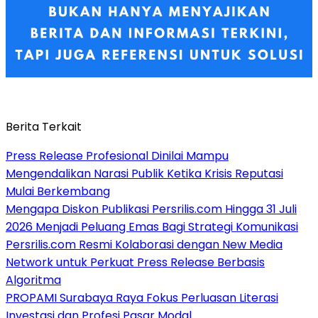
Berita Terkait
Press Release Profesional Dinilai Mampu
Mengendalikan Narasi Publik Ketika Krisis Reputasi
Mulai Berkembang
Mengapa Diskon Publikasi Persrilis.com Hingga 31 Juli
2026 Menjadi Peluang Emas Bagi Strategi Komunikasi
Persrilis.com Resmi Kolaborasi dengan New Media
Network untuk Perkuat Press Release Berbasis
Algoritma
PROPAMI Surabaya Raya Fokus Perluasan Literasi
Investasi dan Profesi Pasar Modal