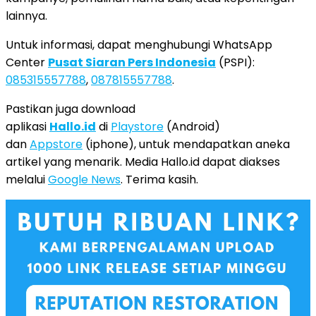
lainnya.
Untuk informasi, dapat menghubungi WhatsApp
Center
Pusat Siaran Pers Indonesia
(PSPI):
085315557788
,
087815557788
.
Pastikan juga download
aplikasi
Hallo.id
di
Playstore
(Android)
dan
Appstore
(iphone), untuk mendapatkan aneka
artikel yang menarik. Media Hallo.id dapat diakses
melalui
Google News
. Terima kasih.