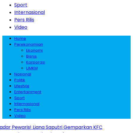
Sport
Internasional
Pers Rilis
Video
Home
Perekonomian
Ekonomi
Bisnis
Korporasi
UMKM
Nasional
Politik
Lifestyle
Entertainment
Sport
Internasional
Pers Rilis
Video
waris! Liana Saputri Gemparkan KFC