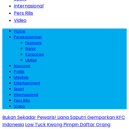
Internasional
Pers Rilis
Video
Home
Perekonomian
Ekonomi
Bisnis
Korporasi
UMKM
Nasional
Politik
Lifestyle
Entertainment
Sport
Internasional
Pers Rilis
Video
Bukan Sekadar Pewaris! Liana Saputri Gemparkan KFC
Indonesia
Low Tuck Kwong Pimpin Daftar Orang