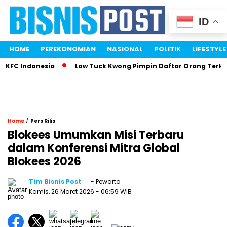
ID
HOME
PEREKONOMIAN
NASIONAL
POLITIK
LIFESTYLE
FC Indonesia
Low Tuck Kwong Pimpin Daftar Orang Terkaya 
/
Home
Pers Rilis
Blokees Umumkan Misi Terbaru
dalam Konferensi Mitra Global
Blokees 2026
Tim Bisnis Post
- Pewarta
Kamis, 26 Maret 2026
- 06:59 WIB