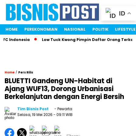
ID
HOME
PEREKONOMIAN
NASIONAL
POLITIK
LIFESTYLE
C Indonesia
Low Tuck Kwong Pimpin Daftar Orang Terkaya I
/
Home
Pers Rilis
BLUETTI Gandeng UN-Habitat di
Ajang WUF13, Dorong Urbanisasi
Berkelanjutan dengan Energi Bersih
Tim Bisnis Post
- Pewarta
Selasa, 19 Mei 2026
- 09:11 WIB