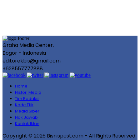
Graha Media Center,
Bogor - Indonesia
editorekbis@gmail.com
+628557777888
Home
Histori Media
Tim Redaksi
Kode Etik
Media Siber
Hak Jawab
Kontak Iklan
Copyright © 2026 Bisnispost.com - All Rights Reserved