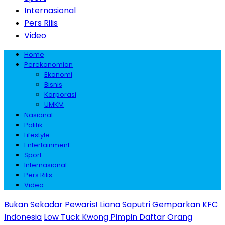
Internasional
Pers Rilis
Video
Home
Perekonomian
Ekonomi
Bisnis
Korporasi
UMKM
Nasional
Politik
Lifestyle
Entertainment
Sport
Internasional
Pers Rilis
Video
Bukan Sekadar Pewaris! Liana Saputri Gemparkan KFC
Indonesia
Low Tuck Kwong Pimpin Daftar Orang