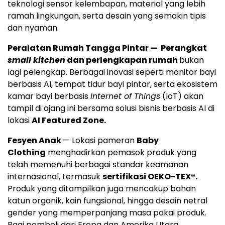
teknologi sensor kelembapan, material yang lebih
ramah lingkungan, serta desain yang semakin tipis
dan nyaman.
Peralatan Rumah Tangga Pintar — Perangkat
small kitchen
dan perlengkapan rumah
bukan
lagi pelengkap. Berbagai inovasi seperti monitor bayi
berbasis AI, tempat tidur bayi pintar, serta ekosistem
kamar bayi berbasis
Internet of Things
(IoT) akan
tampil di ajang ini bersama solusi bisnis berbasis AI di
lokasi
AI Featured Zone.
Fesyen Anak
— Lokasi pameran
Baby
Clothing
menghadirkan pemasok produk yang
telah memenuhi berbagai standar keamanan
internasional, termasuk
sertifikasi OEKO-TEX®.
Produk yang ditampilkan juga mencakup bahan
katun organik, kain fungsional, hingga desain netral
gender yang memperpanjang masa pakai produk.
Bagi pembeli dari Eropa dan Amerika Utara,