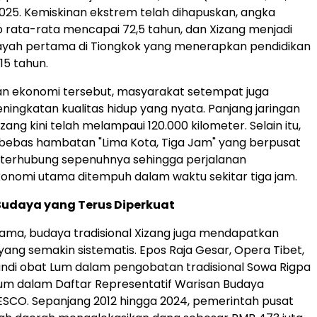
2025. Kemiskinan ekstrem telah dihapuskan, angka
 rata-rata mencapai 72,5 tahun, dan Xizang menjadi
layah pertama di Tiongkok yang menerapkan pendidikan
15 tahun.
ian ekonomi tersebut, masyarakat setempat juga
ingkatan kualitas hidup yang nyata. Panjang jaringan
Xizang kini telah melampaui 120.000 kilometer. Selain itu,
n bebas hambatan "Lima Kota, Tiga Jam" yang berpusat
h terhubung sepenuhnya sehingga perjalanan
onomi utama ditempuh dalam waktu sekitar tiga jam.
Budaya yang Terus Diperkuat
sama, budaya tradisional Xizang juga mendapatkan
yang semakin sistematis. Epos Raja Gesar, Opera Tibet,
ndi obat Lum dalam pengobatan tradisional Sowa Rigpa
um dalam Daftar Representatif Warisan Budaya
SCO. Sepanjang 2012 hingga 2024, pemerintah pusat