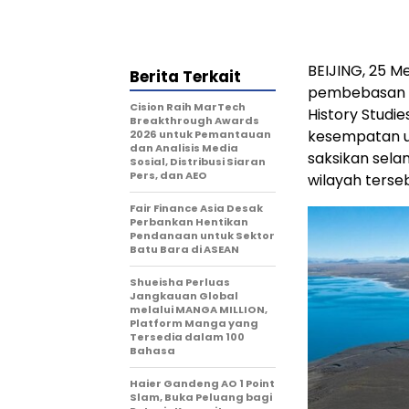
BEIJING, 25 M
Berita Terkait
pembebasan dam
Cision Raih MarTech
History Studi
Breakthrough Awards
kesempatan un
2026 untuk Pemantauan
dan Analisis Media
saksikan sela
Sosial, Distribusi Siaran
Pers, dan AEO
wilayah terse
Fair Finance Asia Desak
Perbankan Hentikan
Pendanaan untuk Sektor
Batu Bara di ASEAN
Shueisha Perluas
Jangkauan Global
melalui MANGA MILLION,
Platform Manga yang
Tersedia dalam 100
Bahasa
Haier Gandeng AO 1 Point
Slam, Buka Peluang bagi