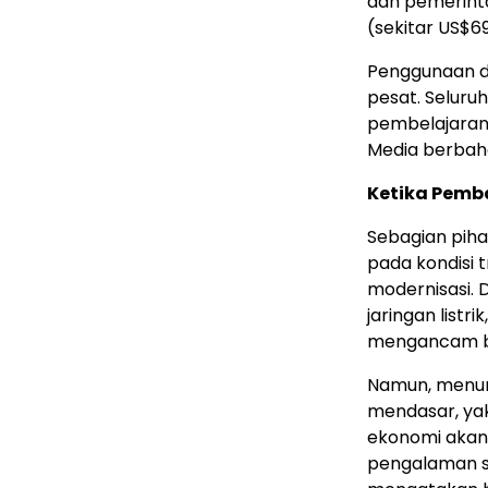
dan pemerint
(sekitar US$6
Penggunaan d
pesat. Seluru
pembelajaran
Media berbaha
Ketika Pemb
Sebagian piha
pada kondisi 
modernisasi.
jaringan list
mengancam bu
Namun, menur
mendasar, yak
ekonomi akan 
pengalaman s