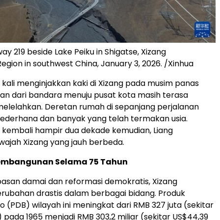
ay 219 beside Lake Peiku in Shigatse, Xizang
gion in southwest China, January 3, 2026. /Xinhua
kali menginjakkan kaki di Xizang pada musim panas
nan dari bandara menuju pusat kota masih terasa
elelahkan. Deretan rumah di sepanjang perjalanan
ederhana dan banyak yang telah termakan usia.
 kembali hampir dua dekade kemudian, Liang
ajah Xizang yang jauh berbeda.
embangunan Selama 75 Tahun
asan damai dan reformasi demokratis, Xizang
rubahan drastis dalam berbagai bidang. Produk
 (PDB) wilayah ini meningkat dari RMB 327 juta (sekitar
) pada 1965 menjadi RMB 303,2 miliar (sekitar US$44,39