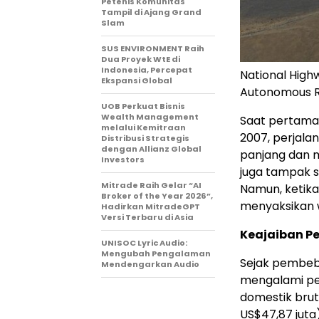
Petenis Komunitas
Tampil di Ajang Grand
Slam
SUS ENVIRONMENT Raih
Dua Proyek WtE di
Indonesia, Percepat
National Highw
Ekspansi Global
Autonomous Re
UOB Perkuat Bisnis
Wealth Management
Saat pertama 
melalui Kemitraan
2007, perjala
Distribusi Strategis
dengan Allianz Global
panjang dan m
Investors
juga tampak s
Mitrade Raih Gelar “AI
Namun, ketika
Broker of the Year 2026”,
menyaksikan w
Hadirkan MitradeGPT
Versi Terbaru di Asia
Keajaiban P
UNISOC Lyric Audio:
Mengubah Pengalaman
Sejak pembeb
Mendengarkan Audio
mengalami pe
domestik bruto
US$47,87 juta