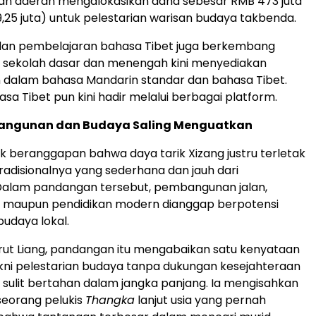
ah daerah mengalokasikan dana sebesar RMB 473 juta
9,25 juta) untuk pelestarian warisan budaya takbenda.
an pembelajaran bahasa Tibet juga berkembang
h sekolah dasar dan menengah kini menyediakan
 dalam bahasa Mandarin standar dan bahasa Tibet.
sa Tibet pun kini hadir melalui berbagai platform.
angunan dan Budaya Saling Menguatkan
k beranggapan bahwa daya tarik Xizang justru terletak
tradisionalnya yang sederhana dan jauh dari
 Dalam pandangan tersebut, pembangunan jalan,
rik, maupun pendidikan modern dianggap berpotensi
daya lokal.
ut Liang, pandangan itu mengabaikan satu kenyataan
ni pelestarian budaya tanpa dukungan kesejahteraan
sulit bertahan dalam jangka panjang. Ia mengisahkan
eorang pelukis
Thangka
lanjut usia yang pernah