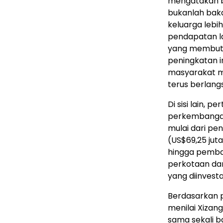
mengatakan b
bukanlah baka
keluarga leb
pendapatan l
yang membutuh
peningkatan i
masyarakat me
terus berlang
Di sisi lain,
perkembangan
mulai dari pe
(US$69,25 jut
hingga pemba
perkotaan da
yang diinvest
Berdasarkan p
menilai Xizan
sama sekali b