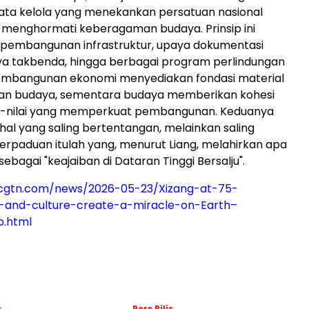
ata kelola yang menekankan persatuan nasional
 menghormati keberagaman budaya. Prinsip ini
 pembangunan infrastruktur, upaya dokumentasi
ya takbenda, hingga berbagai program perlindungan
Pembangunan ekonomi menyediakan fondasi material
rian budaya, sementara budaya memberikan kohesi
lai-nilai yang memperkuat pembangunan. Keduanya
hal yang saling bertentangan, melainkan saling
erpaduan itulah yang, menurut Liang, melahirkan apa
sebagai "keajaiban di Dataran Tinggi Bersalju".
.cgtn.com/news/2026-05-23/Xizang-at-75-
and-culture-create-a-miracle-on-Earth–
p.html
s
Pers Rilis