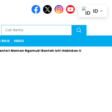
ID
 RILIS
VIDEO
 Maman Ngamuk! Bantah Istri Habiskan Uang Negara Liburan ke E