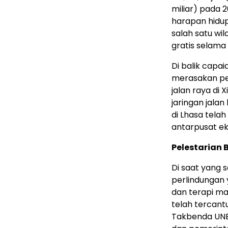
miliar) pada 
harapan hidup
salah satu wi
gratis selama 
Di balik capa
merasakan pen
jalan raya di 
jaringan jala
di Lhasa tela
antarpusat ek
Pelestarian 
Di saat yang 
perlindungan 
dan terapi ma
telah tercant
Takbenda UNE