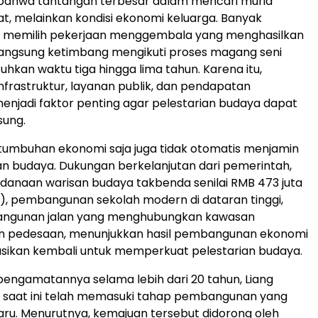
ahwa tantangan terbesar dalam mencari murid
t, melainkan kondisi ekonomi keluarga. Banyak
ih memilih pekerjaan menggembala yang menghasilkan
angsung ketimbang mengikuti proses magang seni
kan waktu tiga hingga lima tahun. Karena itu,
nfrastruktur, layanan publik, dan pendapatan
njadi faktor penting agar pelestarian budaya dapat
sung.
 pertumbuhan ekonomi saja juga tidak otomatis menjamin
 budaya. Dukungan berkelanjutan dari pemerintah,
ndanaan warisan budaya takbenda senilai RMB 473 juta
a), pembangunan sekolah modern di dataran tinggi,
ngunan jalan yang menghubungkan kawasan
n pedesaan, menunjukkan hasil pembangunan ekonomi
asikan kembali untuk memperkuat pelestarian budaya.
engamatannya selama lebih dari 20 tahun, Liang
g saat ini telah memasuki tahap pembangunan yang
aru. Menurutnya, kemajuan tersebut didorong oleh