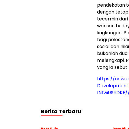
pendekatan t
dengan tetap
tecermin dari
warisan buda
lingkungan. 
bagi pelesta
sosial dan ni
bukanlah dua 
melengkapi. P
yang ia sebut 
https://news
Development-
1Nfwi0ShDKE/
Berita Terbaru
Pers Rilis
Pers Rili