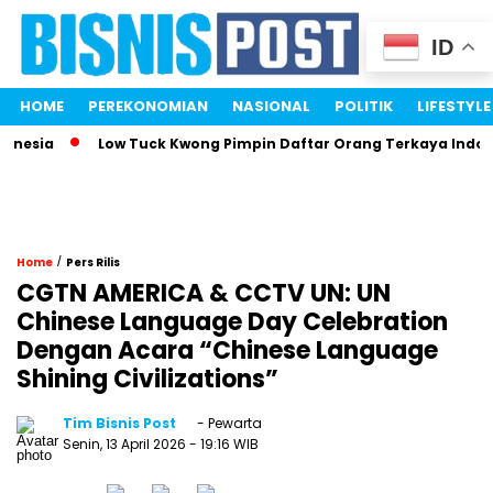
ID
HOME
PEREKONOMIAN
NASIONAL
POLITIK
LIFESTYLE
nesia
Low Tuck Kwong Pimpin Daftar Orang Terkaya Indones
/
Home
Pers Rilis
CGTN AMERICA & CCTV UN: UN
Chinese Language Day Celebration
Dengan Acara “Chinese Language
Shining Civilizations”
Tim Bisnis Post
- Pewarta
Senin, 13 April 2026
- 19:16 WIB