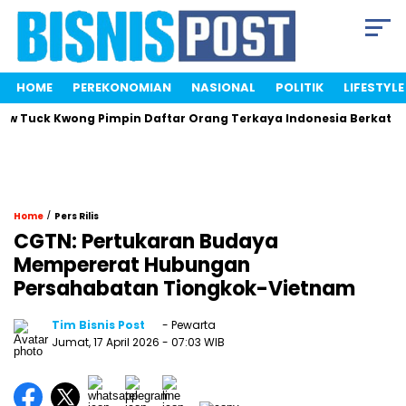
HOME
PEREKONOMIAN
NASIONAL
POLITIK
LIFESTYLE
 Tuck Kwong Pimpin Daftar Orang Terkaya Indonesia Berkat Sah
/
Home
Pers Rilis
CGTN: Pertukaran Budaya
Mempererat Hubungan
Persahabatan Tiongkok-Vietnam
Tim Bisnis Post
- Pewarta
Jumat, 17 April 2026
- 07:03 WIB