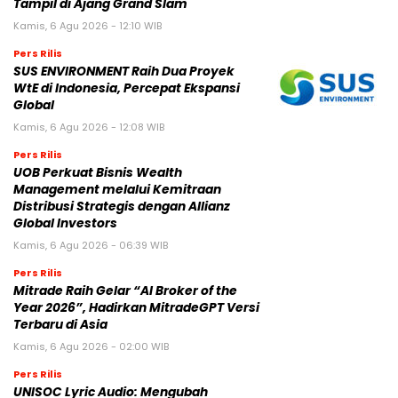
Tampil di Ajang Grand Slam
Kamis, 6 Agu 2026 - 12:10 WIB
Pers Rilis
SUS ENVIRONMENT Raih Dua Proyek
WtE di Indonesia, Percepat Ekspansi
Global
Kamis, 6 Agu 2026 - 12:08 WIB
Pers Rilis
UOB Perkuat Bisnis Wealth
Management melalui Kemitraan
Distribusi Strategis dengan Allianz
Global Investors
Kamis, 6 Agu 2026 - 06:39 WIB
Pers Rilis
Mitrade Raih Gelar “AI Broker of the
Year 2026”, Hadirkan MitradeGPT Versi
Terbaru di Asia
Kamis, 6 Agu 2026 - 02:00 WIB
Pers Rilis
UNISOC Lyric Audio: Mengubah