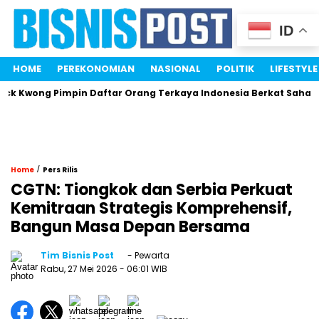
ID
HOME
PEREKONOMIAN
NASIONAL
POLITIK
LIFESTYLE
 Kwong Pimpin Daftar Orang Terkaya Indonesia Berkat Saham En
/
Home
Pers Rilis
CGTN: Tiongkok dan Serbia Perkuat
Kemitraan Strategis Komprehensif,
Bangun Masa Depan Bersama
Tim Bisnis Post
- Pewarta
Rabu, 27 Mei 2026
- 06:01 WIB