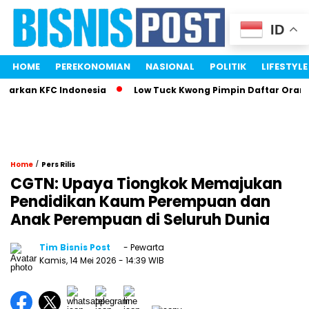
ID
HOME
PEREKONOMIAN
NASIONAL
POLITIK
LIFESTYLE
rkan KFC Indonesia
Low Tuck Kwong Pimpin Daftar Orang Te
/
Home
Pers Rilis
CGTN: Upaya Tiongkok Memajukan
Pendidikan Kaum Perempuan dan
Anak Perempuan di Seluruh Dunia
Tim Bisnis Post
- Pewarta
Kamis, 14 Mei 2026
- 14:39 WIB