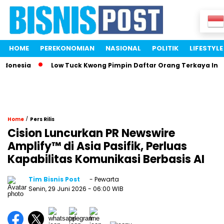
HOME
PEREKONOMIAN
NASIONAL
POLITIK
LIFESTYLE
esia
Low Tuck Kwong Pimpin Daftar Orang Terkaya Indonesi
/
Home
Pers Rilis
Cision Luncurkan PR Newswire
Amplify™ di Asia Pasifik, Perluas
Kapabilitas Komunikasi Berbasis AI
Tim Bisnis Post
- Pewarta
Senin, 29 Juni 2026
- 06:00 WIB