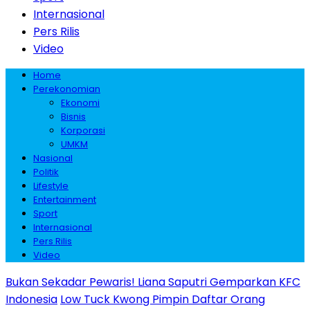
Internasional
Pers Rilis
Video
Home
Perekonomian
Ekonomi
Bisnis
Korporasi
UMKM
Nasional
Politik
Lifestyle
Entertainment
Sport
Internasional
Pers Rilis
Video
Bukan Sekadar Pewaris! Liana Saputri Gemparkan KFC
Indonesia
Low Tuck Kwong Pimpin Daftar Orang