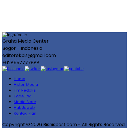
Graha Media Center,
Bogor - Indonesia
editorekbis@gmail.com
+628557777888
Home
Histori Media
Tim Redaksi
Kode Etik
Media Siber
Hak Jawab
Kontak Iklan
Copyright © 2026 Bisnispost.com - All Rights Reserved