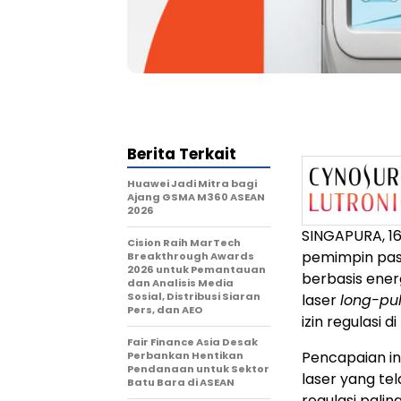
Berita Terkait
Huawei Jadi Mitra bagi
Ajang GSMA M360 ASEAN
2026
SINGAPURA,
1
Cision Raih MarTech
pemimpin pas
Breakthrough Awards
2026 untuk Pemantauan
berbasis ener
dan Analisis Media
Sosial, Distribusi Siaran
laser
long-pu
Pers, dan AEO
izin regulasi 
Fair Finance Asia Desak
Pencapaian in
Perbankan Hentikan
Pendanaan untuk Sektor
laser yang tel
Batu Bara di ASEAN
regulasi paling