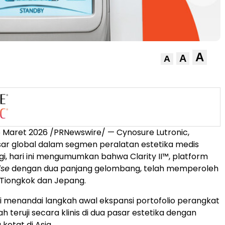
A
A
A
6 Maret
2026 /PRNewswire/ — Cynosure Lutronic,
ar global dalam segmen peralatan estetika medis
gi, hari ini mengumumkan bahwa Clarity II™, platform
lse
dengan dua panjang gelombang, telah memperoleh
di Tiongkok dan Jepang.
i menandai langkah awal ekspansi portofolio perangkat
ah teruji secara klinis di dua pasar estetika dengan
 ketat di Asia.