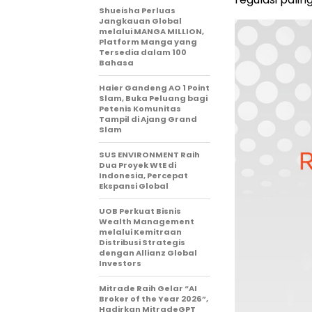
Shueisha Perluas
Jangkauan Global
melalui MANGA MILLION,
Platform Manga yang
Tersedia dalam 100
Bahasa
Haier Gandeng AO 1 Point
Slam, Buka Peluang bagi
Petenis Komunitas
Tampil di Ajang Grand
Slam
SUS ENVIRONMENT Raih
Dua Proyek WtE di
Indonesia, Percepat
Ekspansi Global
UOB Perkuat Bisnis
Wealth Management
melalui Kemitraan
Distribusi Strategis
dengan Allianz Global
Investors
Mitrade Raih Gelar “AI
Broker of the Year 2026”,
Hadirkan MitradeGPT