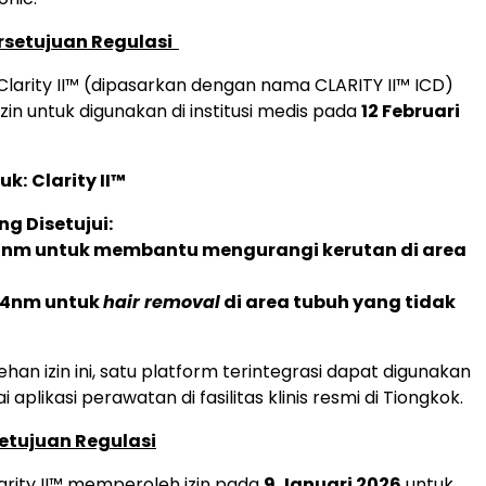
rsetujuan Regulasi
 Clarity II™ (dipasarkan dengan nama CLARITY II™ ICD)
in untuk digunakan di institusi medis pada
12 Februari
uk:
Clarity II™
ng Disetujui:
5nm untuk membantu mengurangi kerutan di area
64nm untuk
hair removal
di area tubuh yang tidak
an izin ini, satu platform terintegrasi dapat digunakan
 aplikasi perawatan di fasilitas klinis resmi di Tiongkok.
etujuan Regulasi
larity II™ memperoleh izin pada
9 Januari 2026
untuk