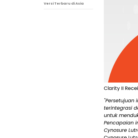
Versi Terbaru di Asia
Clarity II Re
"Persetujuan 
terintegrasi
untuk menduku
Pencapaian i
Cynosure Lutr
Cynosure Lutr