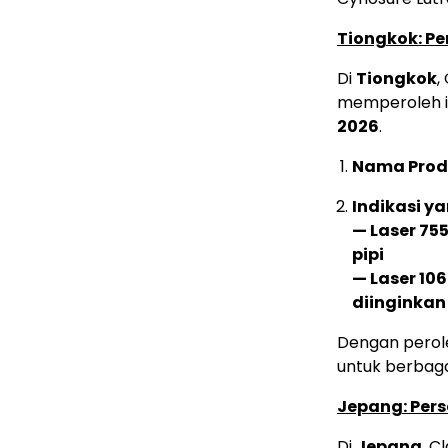
Tiongkok: Pe
Di
Tiongkok
,
memperoleh iz
2026
.
Nama Prod
Indikasi ya
— Laser 75
pipi
— Laser 10
diinginkan
Dengan peroleh
untuk berbagai
Jepang: Pers
Di
Jepang
, C