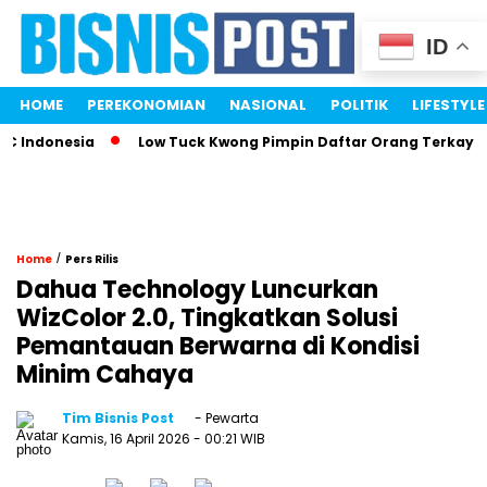
ID
HOME
PEREKONOMIAN
NASIONAL
POLITIK
LIFESTYLE
 Indonesia
Low Tuck Kwong Pimpin Daftar Orang Terkaya In
/
Home
Pers Rilis
Dahua Technology Luncurkan
WizColor 2.0, Tingkatkan Solusi
Pemantauan Berwarna di Kondisi
Minim Cahaya
Tim Bisnis Post
- Pewarta
Kamis, 16 April 2026
- 00:21 WIB