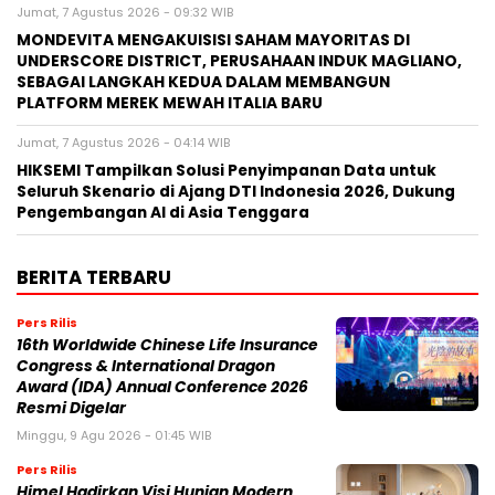
Jumat, 7 Agustus 2026 - 09:32 WIB
MONDEVITA MENGAKUISISI SAHAM MAYORITAS DI
UNDERSCORE DISTRICT, PERUSAHAAN INDUK MAGLIANO,
SEBAGAI LANGKAH KEDUA DALAM MEMBANGUN
PLATFORM MEREK MEWAH ITALIA BARU
Jumat, 7 Agustus 2026 - 04:14 WIB
HIKSEMI Tampilkan Solusi Penyimpanan Data untuk
Seluruh Skenario di Ajang DTI Indonesia 2026, Dukung
Pengembangan AI di Asia Tenggara
BERITA TERBARU
Pers Rilis
16th Worldwide Chinese Life Insurance
Congress & International Dragon
Award (IDA) Annual Conference 2026
Resmi Digelar
Minggu, 9 Agu 2026 - 01:45 WIB
Pers Rilis
Himel Hadirkan Visi Hunian Modern