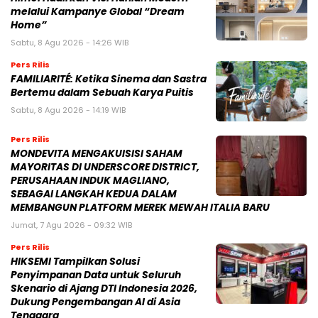
melalui Kampanye Global “Dream
Home”
Sabtu, 8 Agu 2026 - 14:26 WIB
Pers Rilis
FAMILIARITÉ: Ketika Sinema dan Sastra
Bertemu dalam Sebuah Karya Puitis
Sabtu, 8 Agu 2026 - 14:19 WIB
Pers Rilis
MONDEVITA MENGAKUISISI SAHAM
MAYORITAS DI UNDERSCORE DISTRICT,
PERUSAHAAN INDUK MAGLIANO,
SEBAGAI LANGKAH KEDUA DALAM
MEMBANGUN PLATFORM MEREK MEWAH ITALIA BARU
Jumat, 7 Agu 2026 - 09:32 WIB
Pers Rilis
HIKSEMI Tampilkan Solusi
Penyimpanan Data untuk Seluruh
Skenario di Ajang DTI Indonesia 2026,
Dukung Pengembangan AI di Asia
Tenggara