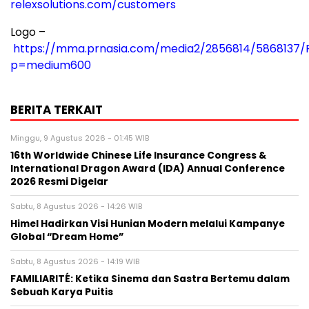
relexsolutions.com/customers
Logo –
https://mma.prnasia.com/media2/2856814/5868137/R
p=medium600
BERITA TERKAIT
Minggu, 9 Agustus 2026 - 01:45 WIB
16th Worldwide Chinese Life Insurance Congress &
International Dragon Award (IDA) Annual Conference
2026 Resmi Digelar
Sabtu, 8 Agustus 2026 - 14:26 WIB
Himel Hadirkan Visi Hunian Modern melalui Kampanye
Global “Dream Home”
Sabtu, 8 Agustus 2026 - 14:19 WIB
FAMILIARITÉ: Ketika Sinema dan Sastra Bertemu dalam
Sebuah Karya Puitis