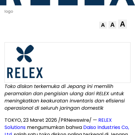
logo
A
A
A
Toko diskon terkemuka di Jepang ini memilih
peramalan dan pengisian ulang dari RELEX untuk
meningkatkan keakuratan inventaris dan efisiensi
operasional di seluruh jaringan domestik
TOKYO
,
23 Maret 2026
/PRNewswire/ —
RELEX
Solutions
mengumumkan bahwa
Daiso Industries Co,
Ltd
,
salah satu toko diskon paling terkenal di Jepang,