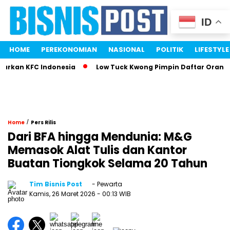
ID
HOME
PEREKONOMIAN
NASIONAL
POLITIK
LIFESTYLE
kan KFC Indonesia
Low Tuck Kwong Pimpin Daftar Orang Ter
/
Home
Pers Rilis
Dari BFA hingga Mendunia: M&G
Memasok Alat Tulis dan Kantor
Buatan Tiongkok Selama 20 Tahun
Tim Bisnis Post
- Pewarta
Kamis, 26 Maret 2026
- 00:13 WIB