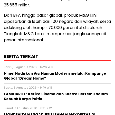
25,655 miliar.
Dari BFA hingga pasar global, produk M&G kini
dipasarkan di lebih dari 100 negara dan wilayah, serta
didukung oleh hampir 70.000 gerai ritel di seluruh
Tiongkok. M&G terus memperluas jangkauannya di
pasar internasional.
BERITA TERKAIT
Sabtu, 8 Agustus 2026 - 14:26 WIB
Himel Hadirkan Visi Hunian Modern melalui Kampanye
Global “Dream Home”
Sabtu, 8 Agustus 2026 - 14:19 WIB
FAMILIARITÉ: Ketika Sinema dan Sastra Bertemu dalam
Sebuah Karya Puitis
Jumat, 7 Agustus 2026 - 09:32 WIB
MONDEVITA MENGAKUISISI SAHAM MAYORITAS DI