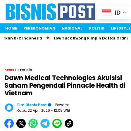
ID
HOME
PEREKONOMIAN
NASIONAL
POLITIK
LIFESTYLE
kan KFC Indonesia
Low Tuck Kwong Pimpin Daftar Orang Ter
/
Home
Pers Rilis
Dawn Medical Technologies Akuisisi
Saham Pengendali Pinnacle Health di
Vietnam
Tim Bisnis Post
- Pewarta
Rabu, 22 April 2026
- 12:08 WIB