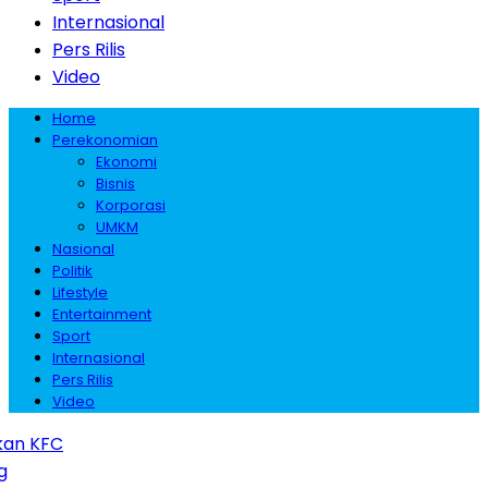
Internasional
Pers Rilis
Video
Home
Perekonomian
Ekonomi
Bisnis
Korporasi
UMKM
Nasional
Politik
Lifestyle
Entertainment
Sport
Internasional
Pers Rilis
Video
 KFC