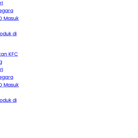
ra
Masuk
k di
 KFC
ra
Masuk
k di