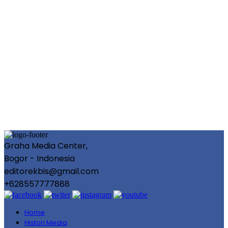
Graha Media Center,
Bogor - Indonesia
editorekbis@gmail.com
+628557777888
Home
Histori Media