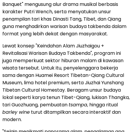
Banquet" mengusung alur drama musikal berbasis
karakter Putri Wench, serta menyatukan unsur
penampilan tari khas Dinasti Tang, Tibet, dan Qiang
guna menghadirkan warisan budaya takbenda dalam
format yang lebih dekat dengan masyarakat.
Lewat konsep "Keindahan Alam Jiuzhaigou +
Revitalisasi Warisan Budaya Takbenda", program ini
juga memperkuat sektor hiburan malam di kawasan
wisata tersebut. Untuk itu, penyelenggara bekerja
sama dengan Huamei Resort Tibetan-Qiang Cultural
Museum, lima hotel premium, serta Jiuzhai Yunshang
Tibetan Cultural Homestay. Beragam unsur budaya
lokal seperti karya tenun Tibet-Qiang, lukisan Thangka,
tari Guozhuang, pembuatan
tsampa
, hingga ritual
barley wine
turut ditampilkan secara interaktif dan
modern.
"Selain menikmati panorama alam, pengalaman apa