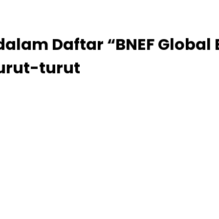
alam Daftar “BNEF Global E
rut-turut