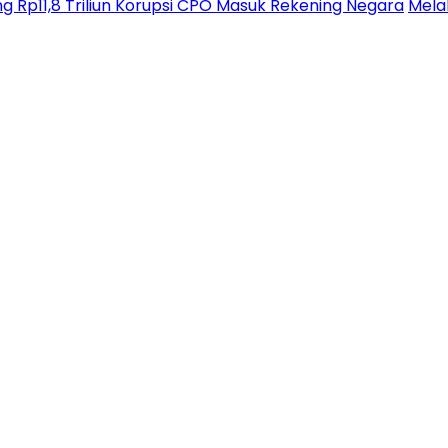
g Rp11,8 Triliun Korupsi CPO Masuk Rekening Negara
Melal