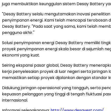
juga membuktikan keunggulan sistem Desay Battery yang 
"Desay Battery selalu mengutamakan inovasi penelitia
penyimpanan energi. Kami telah mencapai terobosan dala
Desay Battery. "Pada saat yang sama, kami telah memban
pengguna akhir."
Solusi penyimpanan energi Desay Battery memiliki tingk
proyek penyimpanan energi skala besar di sejumlah ne
ekonomi yang kuat.
Seiring ekspansi pasar global, Desay Battery menerapk
kerja penyelesaian proyek di luar negeri serta jaring
memastikan setiap proyek dijalankan dengan standar kua
Didukung jaringan operasional yang tangguh, serta pend
kepuasan pelanggan yang tinggi di tengah fluktuasi pa
internasional.
Informasi selengkapnya:
http://www.desayest.com/
.