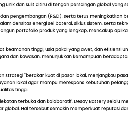
unik dan sulit ditiru di tengah persaingan global yang 
n dan pengembangan (R&D), serta terus meningkatkan ber
m densitas energi sel baterai, siklus sistem, serta tekn
gun portofolio produk yang lengkap, mencakup aplikasi un
at keamanan tinggi, usia pakai yang awet, dan efisiensi
gara dan kawasan, menunjukkan kemampuan beradaptasi t
an strategi "berakar kuat di pasar lokal, menjangkau pa
an layanan lokal agar mampu merespons kebutuhan pelang
litas tinggi.
ekatan terbuka dan kolaboratif, Desay Battery selalu me
sar global. Hal tersebut semakin memperkuat reputasi d