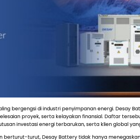
ling bergengsi di industri penyimpanan energi. Desay Bat
elesaian proyek, serta kelayakan finansial. Daftar ters
san investasi energi terbarukan, serta klien global yang
un berturut-turut, Desay Battery tidak hanya menegask