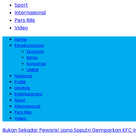
Sport
Internasional
Pers Rilis
Video
Home
Perekonomian
Ekonomi
Bisnis
Korporasi
UMKM
Nasional
Politik
Lifestyle
Entertainment
Sport
Internasional
Pers Rilis
Video
Bukan Sekadar Pewaris! Liana Saputri Gemparkan KFC I