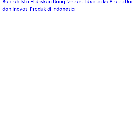
Bantah Istri Habiskan Uang Negara Liburan ke Eropa
Uan
dan Inovasi Produk di Indonesia