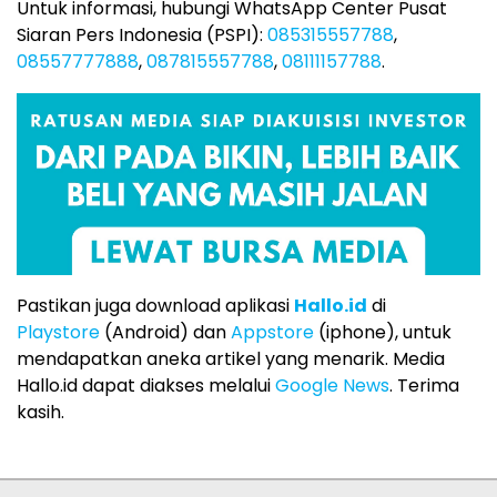
Untuk informasi, hubungi WhatsApp Center Pusat
Siaran Pers Indonesia (PSPI):
085315557788
,
08557777888
,
087815557788
,
08111157788
.
Pastikan juga download aplikasi
Hallo.id
di
Playstore
(Android) dan
Appstore
(iphone), untuk
mendapatkan aneka artikel yang menarik. Media
Hallo.id dapat diakses melalui
Google News
. Terima
kasih.