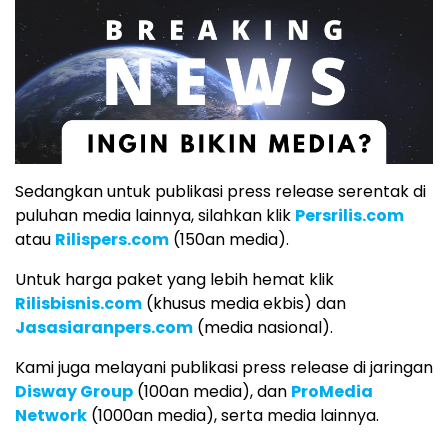
Sedangkan untuk publikasi press release serentak di
puluhan media lainnya, silahkan klik
Persrilis.com
atau
Rilispers.com
(150an media).
Untuk harga paket yang lebih hemat klik
Rilisbisnis.com
(khusus media ekbis) dan
Jasasiaranpers.com
(media nasional).
Kami juga melayani publikasi press release di jaringan
Disway Group
(100an media), dan
ProMedia
Network
(1000an media), serta media lainnya.