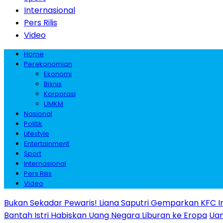
Internasional
Pers Rilis
Video
Home
Perekonomian
Ekonomi
Bisnis
Korporasi
UMKM
Nasional
Politik
Lifestyle
Entertainment
Sport
Internasional
Pers Rilis
Video
Bukan Sekadar Pewaris! Liana Saputri Gemparkan KFC I
Bantah Istri Habiskan Uang Negara Liburan ke Eropa
Uan