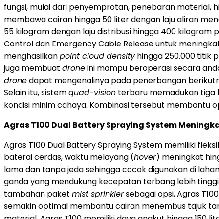
fungsi, mulai dari penyemprotan, penebaran materia
membawa cairan hingga 50 liter dengan laju aliran men
55 kilogram dengan laju distribusi hingga 400 kilogra
Control dan Emergency Cable Release untuk meningka
menghasilkan
point cloud density
hingga 250.000 titik 
juga membuat
drone
ini mampu beroperasi secara anda
drone
dapat mengenalinya pada penerbangan berikutny
Selain itu, sistem
quad-vision
terbaru memadukan tiga k
kondisi minim cahaya. Kombinasi tersebut membantu o
Agras T100 Dual Battery Spraying System Meningka
Agras T100 Dual Battery Spraying System memiliki fleksi
baterai cerdas, waktu melayang (
hover
) meningkat hin
lama dan tanpa jeda sehingga cocok digunakan di laha
ganda yang mendukung kecepatan terbang lebih tinggi, j
tambahan paket
mist sprinkler
sebagai opsi, Agras T10
semakin optimal membantu cairan menembus tajuk ta
material, Agras T100 memiliki daya angkut hingga 150 li