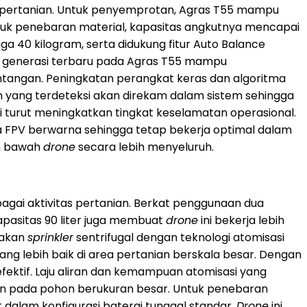
n pertanian. Untuk penyemprotan, Agras T55 mampu
tuk penebaran material, kapasitas angkutnya mencapai
a 40 kilogram, serta didukung fitur Auto Balance
r generasi terbaru pada Agras T55 mampu
rintangan. Peningkatan perangkat keras dan algoritma
n yang terdeteksi akan direkam dalam sistem sehingga
turut meningkatkan tingkat keselamatan operasional.
FPV berwarna sehingga tetap bekerja optimal dalam
an bawah
drone
secara lebih menyeluruh.
rbagai aktivitas pertanian. Berkat penggunaan dua
pasitas 90 liter juga membuat
drone
ini bekerja lebih
nakan
sprinkler
sentrifugal dengan teknologi atomisasi
ang lebih baik di area pertanian berskala besar. Dengan
ektif. Laju aliran dan kemampuan atomisasi yang
n pada pohon berukuran besar. Untuk penebaran
t dalam konfigurasi baterai tunggal standar.
Drone
ini