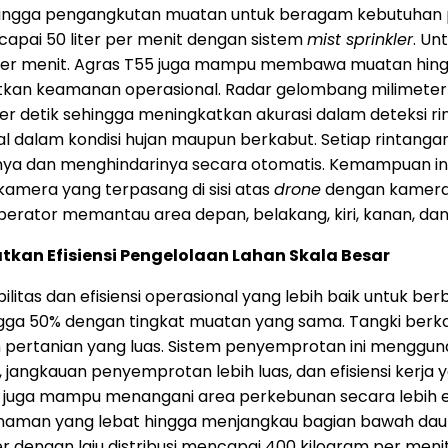
l, hingga pengangkutan muatan untuk beragam kebutuha
capai 50 liter per menit dengan sistem
mist sprinkler
. Un
m per menit. Agras T55 juga mampu membawa muatan hingg
tkan keamanan operasional. Radar gelombang milimete
per detik sehingga meningkatkan akurasi dalam deteksi 
l dalam kondisi hujan maupun berkabut. Setiap rintanga
a dan menghindarinya secara otomatis. Kemampuan ini 
amera yang terpasang di sisi atas
drone
dengan kamera 
perator memantau area depan, belakang, kiri, kanan, d
tkan Efisiensi Pengelolaan Lahan Skala Besar
bilitas dan efisiensi operasional yang lebih baik untuk be
gga 50% dengan tingkat muatan yang sama. Tangki berka
n pertanian yang luas. Sistem penyemprotan ini menggu
angkauan penyemprotan lebih luas, dan efisiensi kerja y
0 juga mampu menangani area perkebunan secara lebih ef
naman yang lebat hingga menjangkau bagian bawah dau
ter dengan laju distribusi mencapai 400 kilogram per meni