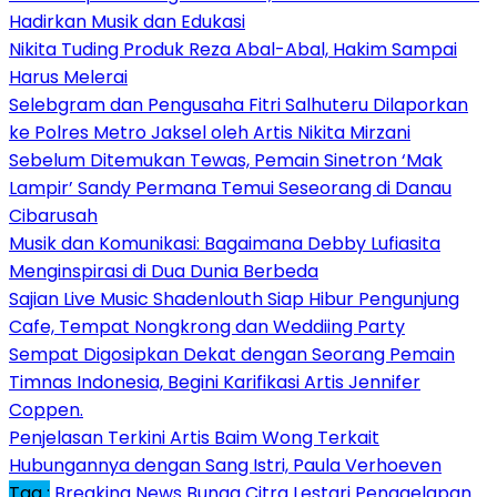
Hadirkan Musik dan Edukasi
Nikita Tuding Produk Reza Abal-Abal, Hakim Sampai
Harus Melerai
Selebgram dan Pengusaha Fitri Salhuteru Dilaporkan
ke Polres Metro Jaksel oleh Artis Nikita Mirzani
Sebelum Ditemukan Tewas, Pemain Sinetron ‘Mak
Lampir’ Sandy Permana Temui Seseorang di Danau
Cibarusah
Musik dan Komunikasi: Bagaimana Debby Lufiasita
Menginspirasi di Dua Dunia Berbeda
Sajian Live Music Shadenlouth Siap Hibur Pengunjung
Cafe, Tempat Nongkrong dan Weddiing Party
Sempat Digosipkan Dekat dengan Seorang Pemain
Timnas Indonesia, Begini Karifikasi Artis Jennifer
Coppen.
Penjelasan Terkini Artis Baim Wong Terkait
Hubungannya dengan Sang Istri, Paula Verhoeven
Tag :
Breaking News
Bunga Citra Lestari
Penggelapan