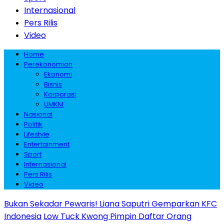
Internasional
Pers Rilis
Video
Home
Perekonomian
Ekonomi
Bisnis
Korporasi
UMKM
Nasional
Politik
Lifestyle
Entertainment
Sport
Internasional
Pers Rilis
Video
Bukan Sekadar Pewaris! Liana Saputri Gemparkan KFC
Indonesia
Low Tuck Kwong Pimpin Daftar Orang