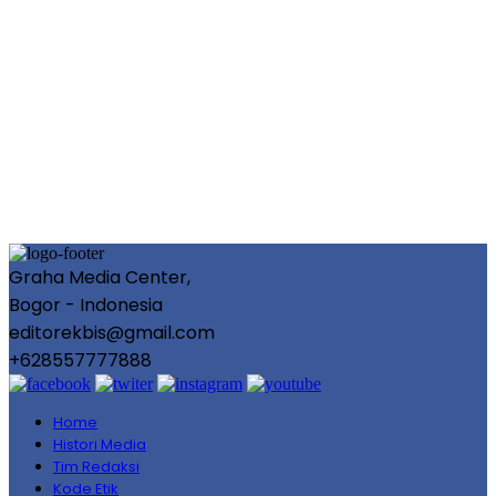
Graha Media Center,
Bogor - Indonesia
editorekbis@gmail.com
+628557777888
Home
Histori Media
Tim Redaksi
Kode Etik