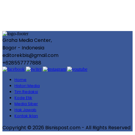
Graha Media Center,
Bogor - Indonesia
editorekbis@gmail.com
+628557777888
Home
Histori Media
Tim Redaksi
Kode Etik
Media Siber
Hak Jawab
Kontak Iklan
Copyright © 2026 Bisnispost.com - All Rights Reserved