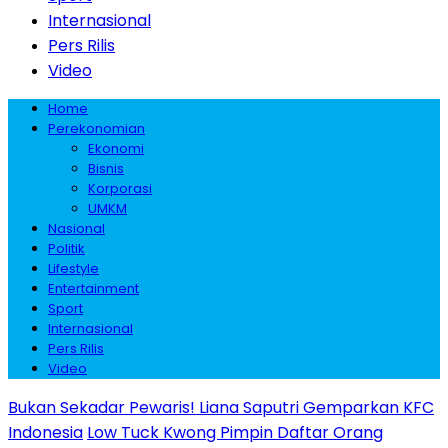
Internasional
Pers Rilis
Video
Home
Perekonomian
Ekonomi
Bisnis
Korporasi
UMKM
Nasional
Politik
Lifestyle
Entertainment
Sport
Internasional
Pers Rilis
Video
Bukan Sekadar Pewaris! Liana Saputri Gemparkan KFC
Indonesia
Low Tuck Kwong Pimpin Daftar Orang