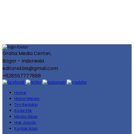
Graha Media Center,
Bogor - Indonesia
editorekbis@gmail.com
+628557777888
Home
Histori Media
Tim Redaksi
Kode Etik
Media Siber
Hak Jawab
Kontak Iklan