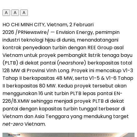
A
A
A
HO CHI MINH CITY, Vietnam, 2 Februari
2026 /PRNewswire/ — Envision Energy, pemimpin
industri teknologi hijau di dunia, menandatangani
kontrak penyediaan turbin dengan REE Group asal
Vietnam untuk proyek pembangkit listrik tenaga bayu
(PLTB) di dekat pantai (
nearshore
) berkapasitas total
128 MW di Provinsi Vinh Long. Proyek ini mencakup V1-3
Tahap II berkapasitas 48 MW, serta V1-5 & V1-6 Tahap
II berkapasitas 80 MW. Kedua proyek tersebut akan
menggunakan 16 unit turbin PLTB lepas pantai EN-
226/8.XMW sehingga menjadi proyek PLTB di dekat
pantai dengan kapasitas turbin tunggal terbesar di
Vietnam dan Asia Tenggara yang mendukung target
net-zero
Vietnam.