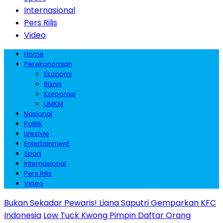
Internasional
Pers Rilis
Video
Home
Perekonomian
Ekonomi
Bisnis
Korporasi
UMKM
Nasional
Politik
Lifestyle
Entertainment
Sport
Internasional
Pers Rilis
Video
Bukan Sekadar Pewaris! Liana Saputri Gemparkan KFC
Indonesia
Low Tuck Kwong Pimpin Daftar Orang