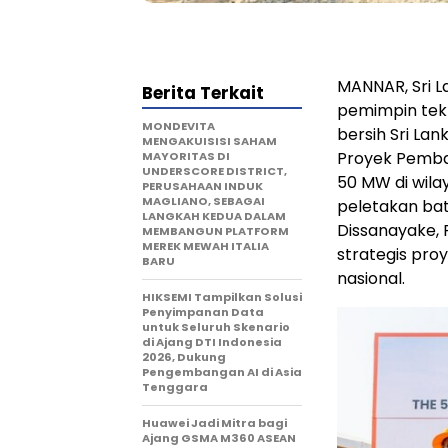
MANNAR, Sri L
Berita Terkait
pemimpin tekno
MONDEVITA
bersih Sri La
MENGAKUISISI SAHAM
Proyek Pemban
MAYORITAS DI
UNDERSCORE DISTRICT,
50 MW di wila
PERUSAHAAN INDUK
MAGLIANO, SEBAGAI
peletakan bat
LANGKAH KEDUA DALAM
Dissanayake,
MEMBANGUN PLATFORM
MEREK MEWAH ITALIA
strategis pro
BARU
nasional.
HIKSEMI Tampilkan Solusi
Penyimpanan Data
untuk Seluruh Skenario
di Ajang DTI Indonesia
2026, Dukung
Pengembangan AI di Asia
Tenggara
Huawei Jadi Mitra bagi
Ajang GSMA M360 ASEAN