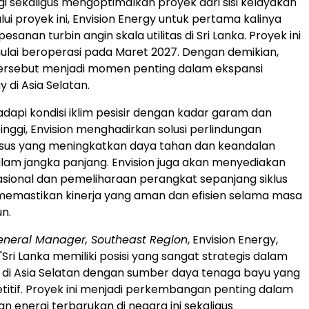
gi sekaligus mengoptimalkan proyek dari sisi kelayakan
ui proyek ini, Envision Energy untuk pertama kalinya
anan turbin angin skala utilitas di Sri Lanka. Proyek ini
ulai beroperasi pada Maret 2027. Dengan demikian,
ersebut menjadi momen penting dalam ekspansi
y di Asia Selatan.
api kondisi iklim pesisir dengan kadar garam dan
nggi, Envision menghadirkan solusi perlindungan
usus yang meningkatkan daya tahan dan keandalan
alam jangka panjang. Envision juga akan menyediakan
sional dan pemeliharaan perangkat sepanjang siklus
memastikan kinerja yang aman dan efisien selama masa
un.
eneral Manager, Southeast Region
, Envision Energy,
Sri Lanka memiliki posisi yang sangat strategis dalam
gi di Asia Selatan dengan sumber daya tenaga bayu yang
itif. Proyek ini menjadi perkembangan penting dalam
energi terbarukan di negara ini sekaligus