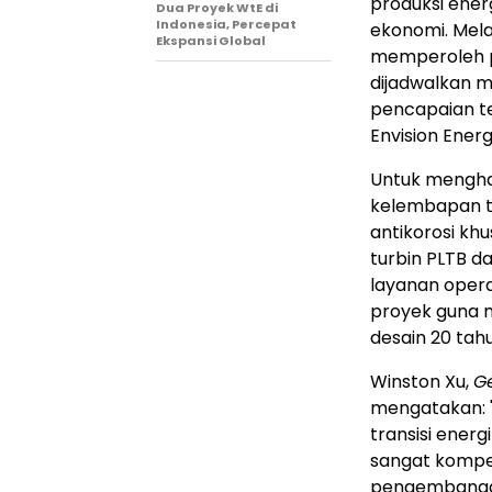
produksi ener
Dua Proyek WtE di
Indonesia, Percepat
ekonomi. Melal
Ekspansi Global
memperoleh pes
dijadwalkan m
pencapaian t
Envision Energ
Untuk menghad
kelembapan ti
antikorosi kh
turbin PLTB d
layanan opera
proyek guna 
desain 20 tah
Winston Xu,
G
mengatakan: "
transisi ener
sangat kompet
pengembangan 