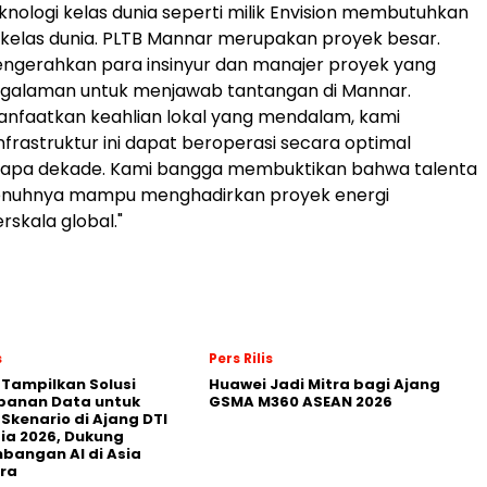
knologi kelas dunia seperti milik Envision membutuhkan
kelas dunia. PLTB Mannar merupakan proyek besar.
ngerahkan para insinyur dan manajer proyek yang
ngalaman untuk menjawab tantangan di Mannar.
faatkan keahlian lokal yang mendalam, kami
frastruktur ini dapat beroperasi secara optimal
apa dekade. Kami bangga membuktikan bahwa talenta
penuhnya mampu menghadirkan proyek energi
rskala global."
s
Pers Rilis
 Tampilkan Solusi
Huawei Jadi Mitra bagi Ajang
panan Data untuk
GSMA M360 ASEAN 2026
 Skenario di Ajang DTI
ia 2026, Dukung
angan AI di Asia
ra