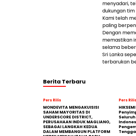
menyadari, te
dukungan tim 
Kami telah me
paling berpe
Dengan meman
memastikan in
selama beber
Sri Lanka se
terbarukan be
Berita Terbaru
Pers Rilis
Pers Rili
MONDEVITA MENGAKUISISI
HIKSEMI
SAHAM MAYORITAS DI
Penyim
UNDERSCORE DISTRICT,
Seluruh
PERUSAHAAN INDUK MAGLIANO,
Indones
SEBAGAI LANGKAH KEDUA
Pengemb
DALAM MEMBANGUN PLATFORM
Tengga