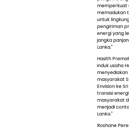
memperkuat e
memadukan tekn
untuk lingkun
pengiriman pr
energi yang le
jangka panjang
Lanka."
Hasith Premat
induk usaha H
menyediakan e
masyarakat Sr
Envision ke S
transisi energ
masyarakat di 
menjadi conto
Lanka."
Roshane Pere