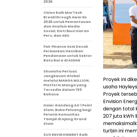
2026
Cision Raih MarTech
Breakthrough Awards
2026 untuk Pemantauan
dan Analisis Media
Sosial, Distribusi Siaran
Pers, dan AEO
Fair Finance Asia Desak
Perbankan Hentikan
Pendanaan untuk Sektor
Batu Bara di ASEAN
Shueisha Perluas
Jangkauan Global
Proyek ini di
melalui MANGA MILLION,
Platform Manga yang
usaha Hayleys
Tersedia dalam 100
Proyek terseb
Bahasa
Envision Ener
Haier Gandeng AO 1 Point
dengan total 
Slam, Buka Peluang bagi
Petenis Komunitas
207 juta kWh l
Tampil di Ajang Grand
memaksimalkan
Slam
turbin ini me
SUS ENVIRONMENT Raih