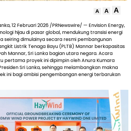
A
A
A
anka, 12 Februari 2026 /PRNewswire/ — Envision Energy,
logi hijau di pasar global, mendukung transisi energi
nka seiring dimulainya secara resmi pembangunan
gkit Listrik Tenaga Bayu (PLTB) Mannar berkapasitas
yah Mannar, Sri Lanka bagian utara negara. Acara
u pertama proyek ini dipimpin oleh Anura Kumara
 Presiden Sri Lanka, sehingga melambangkan makna
yek ini bagi ambisi pengembangan energi terbarukan