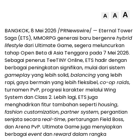
A
A
A
BANGKOK
,
8 Mei 2026
/PRNewswire/ — Eternal Tower
Saga (ETS), MMORPG generasi baru bergenre
hybrid
lifestyle
dari Ultimate Game, segera meluncurkan
tahap Open Beta di Asia Tenggara pada 7 Mei 2026.
Sebagai penerus TeeTINY Online, ETS hadir dengan
berbagai peningkatan signifikan, mulai dari sistem
gameplay
yang lebih solid,
balancing
yang lebih
rapi, gaya bermain yang lebih fleksibel,
co-op raids
,
turnamen PvP, progresi karakter melalui Wing
System dan Class 2. Lebih lagi, ETS juga
menghadirkan fitur tambahan seperti
housing
,
fashion customization
,
partner system
, pergantian
senjata secara
real-time
, pertarungan Field Boss,
dan Arena PvP. Ultimate Game juga menyiapkan
berbagai
event
dan
reward
dalam rangka