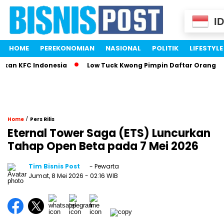
ID
HOME
PEREKONOMIAN
NASIONAL
POLITIK
LIFESTYLE
an KFC Indonesia
Low Tuck Kwong Pimpin Daftar Orang Terk
/
Home
Pers Rilis
Eternal Tower Saga (ETS) Luncurkan
Tahap Open Beta pada 7 Mei 2026
Tim Bisnis Post
- Pewarta
Jumat, 8 Mei 2026
- 02:16 WIB