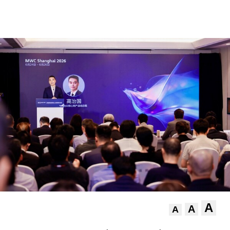
A
A
A