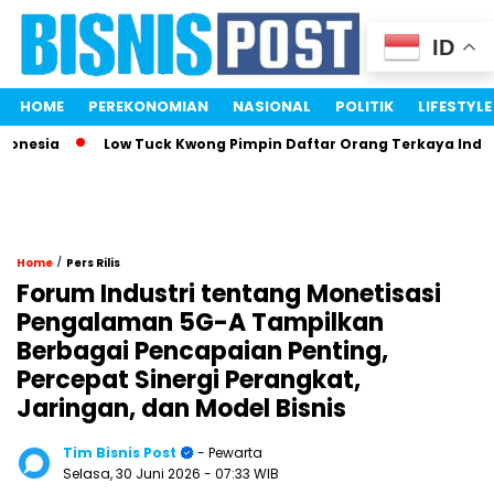
ID
HOME
PEREKONOMIAN
NASIONAL
POLITIK
LIFESTYLE
sia
Low Tuck Kwong Pimpin Daftar Orang Terkaya Indonesia
/
Home
Pers Rilis
Forum Industri tentang Monetisasi
Pengalaman 5G-A Tampilkan
Berbagai Pencapaian Penting,
Percepat Sinergi Perangkat,
Jaringan, dan Model Bisnis
Tim Bisnis Post
- Pewarta
Selasa, 30 Juni 2026
- 07:33 WIB