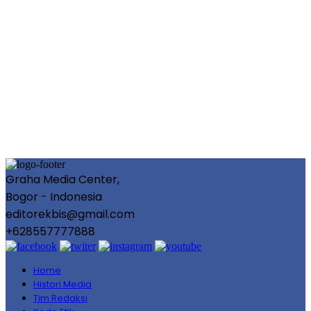
Graha Media Center,
Bogor - Indonesia
editorekbis@gmail.com
+628557777888
Home
Histori Media
Tim Redaksi