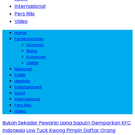
Internasional
Pers Rilis
Video
Home
Perekonomian
Ekonomi
Bisnis
Korporasi
UMKM
Nasional
Politik
Lifestyle
Entertainment
Sport
Internasional
Pers Rilis
Video
Bukan Sekadar Pewaris! Liana Saputri Gemparkan KFC
Indonesia
Low Tuck Kwong Pimpin Daftar Orang