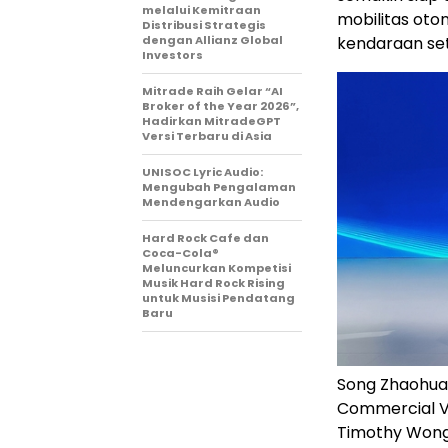
melalui Kemitraan
mobilitas ot
Distribusi Strategis
dengan Allianz Global
kendaraan set
Investors
Mitrade Raih Gelar “AI
Broker of the Year 2026”,
Hadirkan MitradeGPT
Versi Terbaru di Asia
UNISOC Lyric Audio:
Mengubah Pengalaman
Mendengarkan Audio
Hard Rock Cafe dan
Coca-Cola®
Meluncurkan Kompetisi
Musik Hard Rock Rising
untuk Musisi Pendatang
Baru
Song Zhaohuan
Commercial Veh
Timothy Wong,