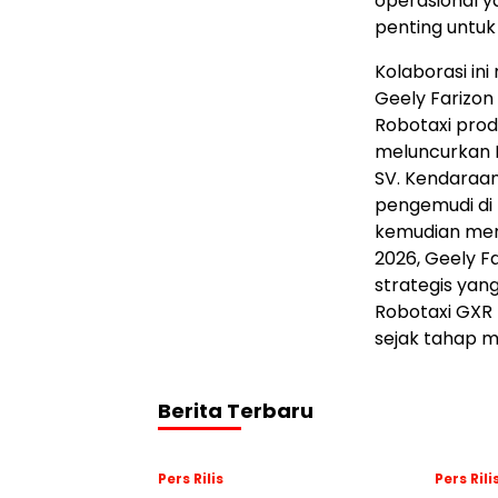
operasional y
penting untuk
Kolaborasi in
Geely Farizo
Robotaxi prod
meluncurkan 
SV. Kendaraan
pengemudi di 
kemudian mer
2026, Geely 
strategis yan
Robotaxi GXR 
sejak tahap m
Berita Terbaru
Pers Rilis
Pers Rili