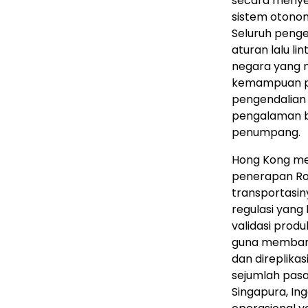
secara menyel
sistem otonom
Seluruh pen
aturan lalu li
negara yang 
kemampuan pa
pengendalian
pengalaman be
penumpang.
Hong Kong men
penerapan Rob
transportasin
regulasi yan
validasi prod
guna membang
dan direplikas
sejumlah pasa
Singapura, Ing