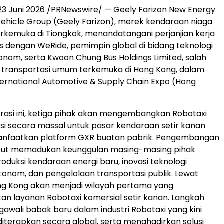
23 Juni 2026
/PRNewswire/ — Geely Farizon New Energy
hicle Group (Geely Farizon), merek kendaraan niaga
erkemuka di Tiongkok, menandatangani perjanjian kerja
s dengan WeRide, pemimpin global di bidang teknologi
nom, serta Kwoon Chung Bus Holdings Limited, salah
 transportasi umum terkemuka di Hong Kong, dalam
ternational Automotive & Supply Chain Expo (Hong
orasi ini, ketiga pihak akan mengembangkan Robotaxi
si secara massal untuk pasar kendaraan setir kanan
faatkan platform GXR buatan pabrik. Pengembangan
but memadukan keunggulan masing-masing pihak
uksi kendaraan energi baru, inovasi teknologi
onom, dan pengelolaan transportasi publik. Lewat
ong Kong akan menjadi wilayah pertama yang
n layanan Robotaxi komersial setir kanan. Langkah
awali babak baru dalam industri Robotaxi yang kini
diterapkan secara global, serta menghadirkan solusi