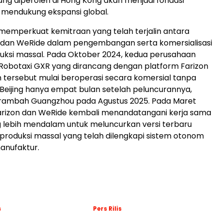
ang diperoleh di Hong Kong akan menjadi fondasi
 mendukung ekspansi global.
i memperkuat kemitraan yang telah terjalin antara
n dan WeRide dalam pengembangan serta komersialisasi
uksi massal. Pada Oktober 2024, kedua perusahaan
Robotaxi GXR yang dirancang dengan platform Farizon
 tersebut mulai beroperasi secara komersial tanpa
Beijing hanya empat bulan setelah peluncurannya,
ambah Guangzhou pada Agustus 2025. Pada Maret
Farizon dan WeRide kembali menandatangani kerja sama
g lebih mendalam untuk meluncurkan versi terbaru
produksi massal yang telah dilengkapi sistem otonom
anufaktur.
s
Pers Rilis