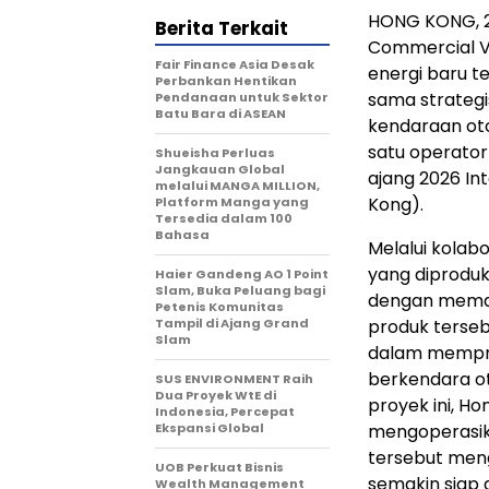
HONG KONG
,
Berita Terkait
Commercial Ve
Fair Finance Asia Desak
energi baru t
Perbankan Hentikan
sama strategi
Pendanaan untuk Sektor
Batu Bara di ASEAN
kendaraan oto
satu operator
Shueisha Perluas
Jangkauan Global
ajang 2026 In
melalui MANGA MILLION,
Kong).
Platform Manga yang
Tersedia dalam 100
Bahasa
Melalui kolab
yang diproduk
Haier Gandeng AO 1 Point
Slam, Buka Peluang bagi
dengan meman
Petenis Komunitas
Tampil di Ajang Grand
produk terse
Slam
dalam memprod
berkendara ot
SUS ENVIRONMENT Raih
Dua Proyek WtE di
proyek ini, H
Indonesia, Percepat
Ekspansi Global
mengoperasika
tersebut meng
UOB Perkuat Bisnis
semakin siap 
Wealth Management