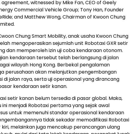
 agreement, witnessed by Mike Fan, CEO of Geely
nergy Commercial Vehicle Group; Tony Han, Founder
eRide; and Matthew Wong, Chairman of Kwoon Chung
imited.
Kwoon Chung Smart Mobility, anak usaha Kwoon Chung
 telah mengoperasikan sejumlah unit Robotaxi GXR setir
Kong dan memperoleh izin uji coba kendaraan otonom.
ujian kendaraan tersebut telah berlangsung di jalan
agai wilayah Hong Kong. Berbekal pengalaman
tiga perusahaan akan melanjutkan pengembangan
si di jalan raya, serta uji operasional yang dirancang
pasar kendaraan setir kanan.
taxi setir kanan belum tersedia di pasar global. Maka,
 ini menjadi Robotaxi pertama yang sejak awal
usus untuk memenuhi standar operasional kendaraan
Pengembangannya tidak sekadar memodifikasi Robotaxi
ir kiri, melainkan juga mencakup perancangan ulang