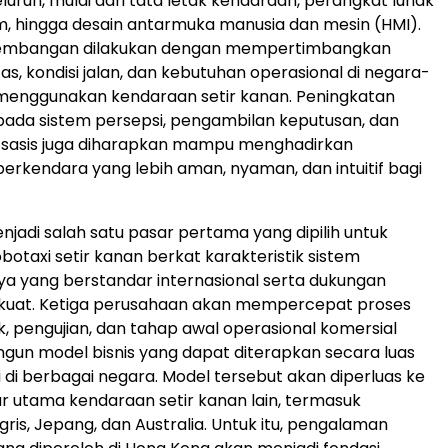
uruh, mulai dari tata letak kendaraan, perangkat lunak
, hingga desain antarmuka manusia dan mesin (HMI).
gembangan dilakukan dengan mempertimbangkan
ntas, kondisi jalan, dan kebutuhan operasional di negara-
menggunakan kendaraan setir kanan. Peningkatan
da sistem persepsi, pengambilan keputusan, dan
 sasis juga diharapkan mampu menghadirkan
rkendara yang lebih aman, nyaman, dan intuitif bagi
jadi salah satu pasar pertama yang dipilih untuk
otaxi setir kanan berkat karakteristik sistem
ya yang berstandar internasional serta dukungan
g kuat. Ketiga perusahaan akan mempercepat proses
uk, pengujian, dan tahap awal operasional komersial
un model bisnis yang dapat diterapkan secara luas
i di berbagai negara. Model tersebut akan diperluas ke
r utama kendaraan setir kanan lain, termasuk
gris, Jepang, dan Australia. Untuk itu, pengalaman