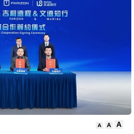
A
A
A