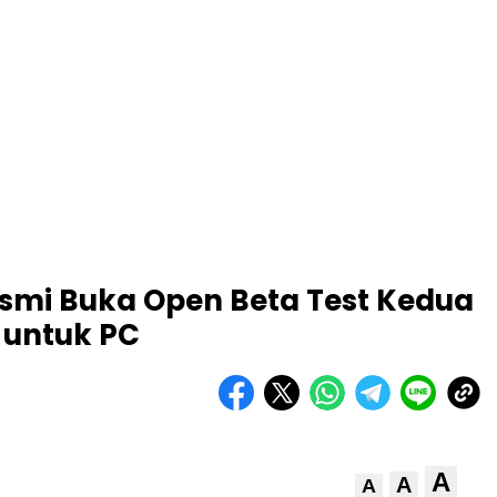
esmi Buka Open Beta Test Kedua
 untuk PC
A
A
A