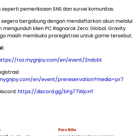
in seperti pemeriksaan SNS dan survei komunitas.
 segera bergabung dengan mendaftarkan akun melalui
an mengunduh klien PC Ragnarok Zero: Global. Gravity
uga masih membuka praregistrasi untuk
game
tersebut.
i:
https://roz.mygnjoy.com/en/event/2ndobt
istrasi:
z.mygnjoy.com/en/event/prereservation?media=pr7
iscord:
https://discord.gg/bFg77WjcHT
s
Pers Rilis