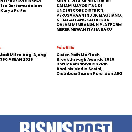
RITÉ: Ketika Sinema
MONDEVITA MENGAKUISISI
stra Bertemu dalam
SAHAM MAYORITAS DI
Karya Puitis
UNDERSCORE DISTRICT,
PERUSAHAAN INDUK MAGLIANO,
SEBAGAI LANGKAH KEDUA
DALAM MEMBANGUN PLATFORM
MEREK MEWAH ITALIA BARU
s
Pers Rilis
Jadi Mitra bagi Ajang
Cision Raih MarTech
360 ASEAN 2026
Breakthrough Awards 2026
untuk Pemantauan dan
Analisis Media Sosial,
Distribusi Siaran Pers, dan AEO