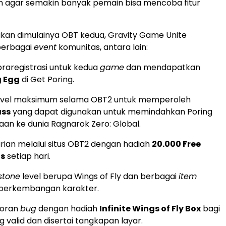
n agar semakin banyak pemain bisa mencoba fitur
kan dimulainya OBT kedua, Gravity Game Unite
berbagai
event
komunitas, antara lain:
raregistrasi untuk kedua
game
dan mendapatkan
g Egg
di Get Poring.
evel maksimum selama OBT2 untuk memperoleh
ass
yang dapat digunakan untuk memindahkan Poring
raan ke dunia Ragnarok Zero: Global.
rian melalui situs OBT2 dengan hadiah
20.000 Free
ts
setiap hari.
stone
level berupa Wings of Fly dan berbagai
item
perkembangan karakter.
poran
bug
dengan hadiah
Infinite Wings of Fly Box
bagi
 valid dan disertai tangkapan layar.