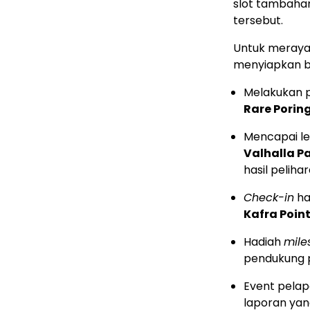
slot tambaha
tersebut.
Untuk meraya
menyiapkan 
Melakukan p
Rare Porin
Mencapai l
Valhalla P
hasil peliha
Check-in
ha
Kafra Poin
Hadiah
mile
pendukung 
Event pela
laporan yang