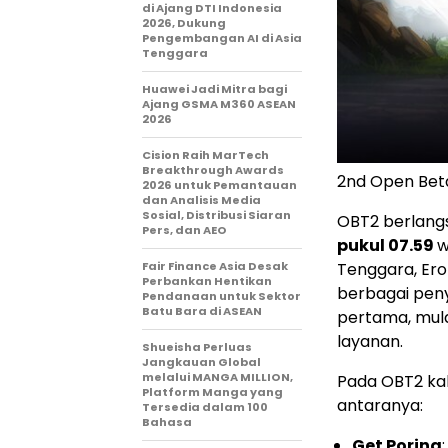
di Ajang DTI Indonesia
2026, Dukung
Pengembangan AI di Asia
Tenggara
Huawei Jadi Mitra bagi
Ajang GSMA M360 ASEAN
2026
Cision Raih MarTech
Breakthrough Awards
2nd Open Bet
2026 untuk Pemantauan
dan Analisis Media
Sosial, Distribusi Siaran
OBT2 berlang
Pers, dan AEO
pukul 07.59
w
Fair Finance Asia Desak
Tenggara, Ero
Perbankan Hentikan
berbagai pe
Pendanaan untuk Sektor
Batu Bara di ASEAN
pertama, mulai
layanan.
Shueisha Perluas
Jangkauan Global
melalui MANGA MILLION,
Pada OBT2 kali
Platform Manga yang
antaranya:
Tersedia dalam 100
Bahasa
Get Poring