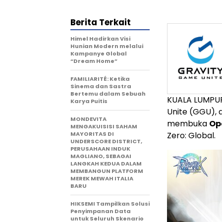
Berita Terkait
Himel Hadirkan Visi
Hunian Modern melalui
Kampanye Global
“Dream Home”
FAMILIARITÉ: Ketika
Sinema dan Sastra
Bertemu dalam Sebuah
KUALA LUMPUR,
Karya Puitis
Unite (GGU), 
MONDEVITA
membuka
Op
MENGAKUISISI SAHAM
MAYORITAS DI
Zero: Global.
UNDERSCORE DISTRICT,
PERUSAHAAN INDUK
MAGLIANO, SEBAGAI
LANGKAH KEDUA DALAM
MEMBANGUN PLATFORM
MEREK MEWAH ITALIA
BARU
HIKSEMI Tampilkan Solusi
Penyimpanan Data
untuk Seluruh Skenario