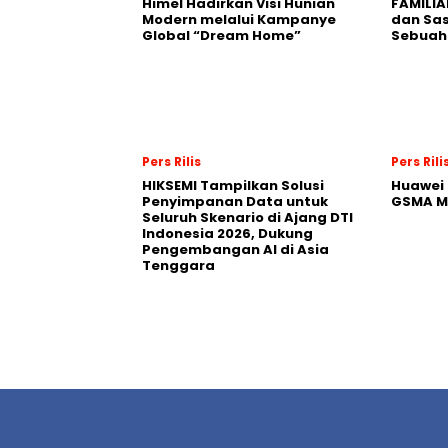
Himel Hadirkan Visi Hunian
FAMILIA
Modern melalui Kampanye
dan Sa
Global “Dream Home”
Sebuah 
Pers Rilis
Pers Rili
HIKSEMI Tampilkan Solusi
Huawei 
Penyimpanan Data untuk
GSMA M
Seluruh Skenario di Ajang DTI
Indonesia 2026, Dukung
Pengembangan AI di Asia
Tenggara