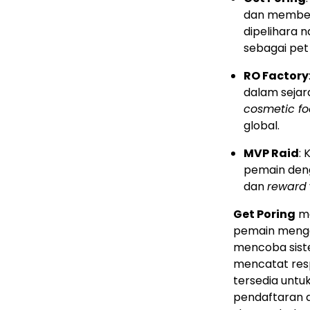
dan membesa
dipelihara 
sebagai pe
RO Factory
dalam sejara
cosmetic fo
global.
MVP Raid
:
pemain den
dan
reward
Get Poring
me
pemain menga
mencoba siste
mencatat resp
tersedia untu
pendaftaran d