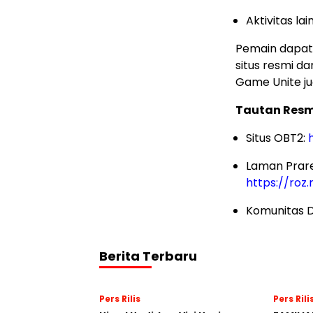
Aktivitas la
Pemain dapat
situs resmi d
Game Unite j
Tautan Resm
Situs OBT2:
Laman Prareg
https://ro
Komunitas D
Berita Terbaru
Pers Rilis
Pers Rili