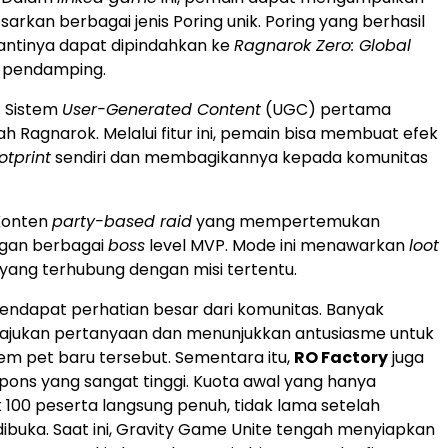
rkan berbagai jenis Poring unik. Poring yang berhasil
nantinya dapat dipindahkan ke
Ragnarok Zero: Global
t pendamping.
: Sistem
User-Generated Content
(UGC) pertama
h Ragnarok. Melalui fitur ini, pemain bisa membuat efek
otprint
sendiri dan membagikannya kepada komunitas
 Konten
party-based raid
yang mempertemukan
gan berbagai
boss
level MVP. Mode ini menawarkan
loot
yang terhubung dengan misi tertentu.
ndapat perhatian besar dari komunitas. Banyak
jukan pertanyaan dan menunjukkan antusiasme untuk
m pet baru tersebut. Sementara itu,
RO Factory
juga
ons yang sangat tinggi. Kuota awal yang hanya
k 100 peserta langsung penuh, tidak lama setelah
ibuka. Saat ini, Gravity Game Unite tengah menyiapkan