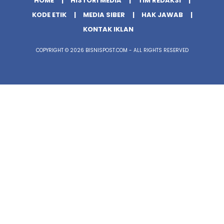
HOME
HISTORI MEDIA
TIM REDAKSI
KODE ETIK
MEDIA SIBER
HAK JAWAB
KONTAK IKLAN
COPYRIGHT © 2026 BISNISPOST.COM - ALL RIGHTS RESERVED