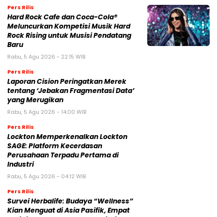
Pers Rilis
Hard Rock Cafe dan Coca-Cola®
Meluncurkan Kompetisi Musik Hard
Rock Rising untuk Musisi Pendatang
Baru
Rabu, 5 Agu 2026 - 22:15 WIB
Pers Rilis
Laporan Cision Peringatkan Merek
tentang ‘Jebakan Fragmentasi Data’
yang Merugikan
Rabu, 5 Agu 2026 - 14:00 WIB
Pers Rilis
Lockton Memperkenalkan Lockton
SAGE: Platform Kecerdasan
Perusahaan Terpadu Pertama di
Industri
Rabu, 5 Agu 2026 - 04:12 WIB
Pers Rilis
Survei Herbalife: Budaya “Wellness”
Kian Menguat di Asia Pasifik, Empat