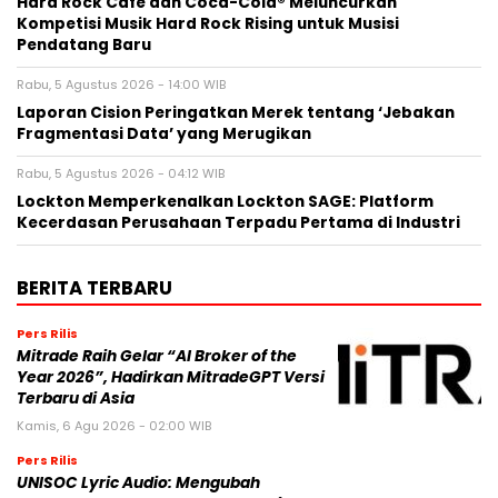
Hard Rock Cafe dan Coca-Cola® Meluncurkan
Kompetisi Musik Hard Rock Rising untuk Musisi
Pendatang Baru
Rabu, 5 Agustus 2026 - 14:00 WIB
Laporan Cision Peringatkan Merek tentang ‘Jebakan
Fragmentasi Data’ yang Merugikan
Rabu, 5 Agustus 2026 - 04:12 WIB
Lockton Memperkenalkan Lockton SAGE: Platform
Kecerdasan Perusahaan Terpadu Pertama di Industri
BERITA TERBARU
Pers Rilis
Mitrade Raih Gelar “AI Broker of the
Year 2026”, Hadirkan MitradeGPT Versi
Terbaru di Asia
Kamis, 6 Agu 2026 - 02:00 WIB
Pers Rilis
UNISOC Lyric Audio: Mengubah