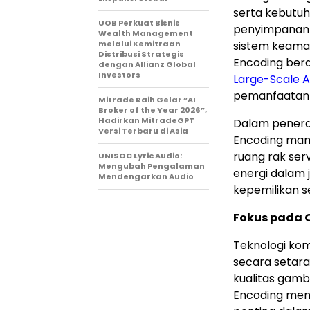
serta kebutu
UOB Perkuat Bisnis
penyimpanan 
Wealth Management
melalui Kemitraan
sistem keama
Distribusi Strategis
Encoding berd
dengan Allianz Global
Investors
Large-Scale AI
pemanfaatan G
Mitrade Raih Gelar “AI
Broker of the Year 2026”,
Hadirkan MitradeGPT
Dalam penera
Versi Terbaru di Asia
Encoding ma
ruang rak ser
UNISOC Lyric Audio:
Mengubah Pengalaman
energi dalam 
Mendengarkan Audio
kepemilikan se
Fokus pada 
Teknologi kom
secara setara
kualitas gamb
Encoding men