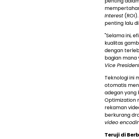
penting dalam
mempertahank
Interest
(ROI).
penting lalu d
"Selama ini, 
kualitas gam
dengan terleb
bagian mana y
Vice Presiden
Teknologi in
otomatis men
adegan yang ko
Optimization 
rekaman vide
berkurang dr
video encodi
Teruji di Be