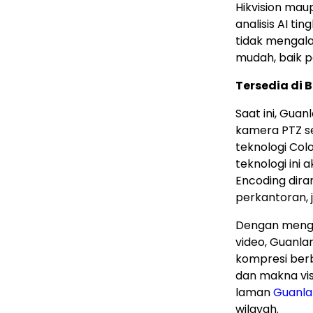
Hikvision mau
analisis AI ti
tidak mengala
mudah, baik p
Tersedia di B
Saat ini, Gua
kamera PTZ se
teknologi Colo
teknologi ini 
Encoding dira
perkantoran, ja
Dengan mengi
video, Guanl
kompresi ber
dan makna visu
laman
Guanla
wilayah.