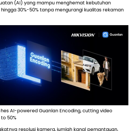
uatan (AI) yang mampu menghemat kebutuhan
hingga 30%-50% tanpa mengurangi kualitas rekaman
nches AI-powered Guanlan Encoding, cutting video
 to 50%
gkatnya resolusi kamera, jumlah kanal pemantauan,