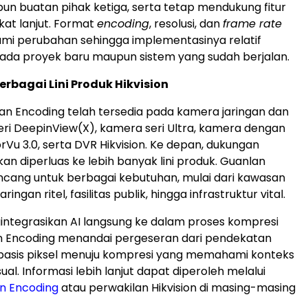
pun buatan pihak ketiga, serta tetap mendukung fitur
ngkat lanjut. Format
encoding
, resolusi, dan
frame rate
mi perubahan sehingga implementasinya relatif
ada proyek baru maupun sistem yang sudah berjalan.
erbagai Lini Produk Hikvision
nlan Encoding telah tersedia pada kamera jaringan dan
ri DeepinView(X), kamera seri Ultra, kamera dengan
rVu 3.0, serta DVR Hikvision. Ke depan, dukungan
akan diperluas ke lebih banyak lini produk. Guanlan
ncang untuk berbagai kebutuhan, mulai dari kawasan
ringan ritel, fasilitas publik, hingga infrastruktur vital.
ntegrasikan AI langsung ke dalam proses kompresi
an Encoding menandai pergeseran dari pendekatan
basis piksel menuju kompresi yang memahami konteks
al. Informasi lebih lanjut dapat diperoleh melalui
n Encoding
atau perwakilan Hikvision di masing-masing