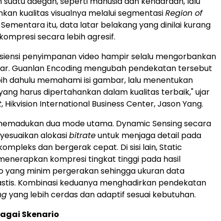
 suatu adegan, seperti manusia dan kendaraan, lalu
an kualitas visualnya melalui segmentasi
Region of
 Sementara itu, data latar belakang yang dinilai kurang
ikompresi secara lebih agresif.
efisiensi penyimpanan video hampir selalu mengorbankan
bar. Guanlan Encoding mengubah pendekatan tersebut
ih dahulu memahami isi gambar, lalu menentukan
ang harus dipertahankan dalam kualitas terbaik," ujar
t
, Hikvision International Business Center, Jason Yang.
i memadukan dua mode utama. Dynamic Sensing secara
yesuaikan alokasi
bitrate
untuk menjaga detail pada
mpleks dan bergerak cepat. Di sisi lain, Static
menerapkan kompresi tingkat tinggi pada hasil
o yang minim pergerakan sehingga ukuran data
astis. Kombinasi keduanya menghadirkan pendekatan
ng
yang lebih cerdas dan adaptif sesuai kebutuhan.
rbagai Skenario