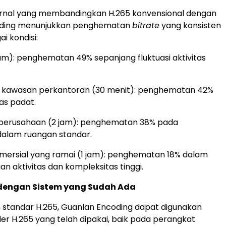
ternal yang membandingkan H.265 konvensional dengan
oding menunjukkan penghematan
bitrate
yang konsisten
i kondisi:
jam): penghematan 49% sepanjang fluktuasi aktivitas
k kawasan perkantoran (30 menit): penghematan 42%
tas padat.
 perusahaan (2 jam): penghematan 38% pada
dalam ruangan standar.
ersial yang ramai (1 jam): penghematan 18% dalam
an aktivitas dan kompleksitas tinggi.
dengan Sistem yang Sudah Ada
standar H.265, Guanlan Encoding dapat digunakan
r H.265 yang telah dipakai, baik pada perangkat