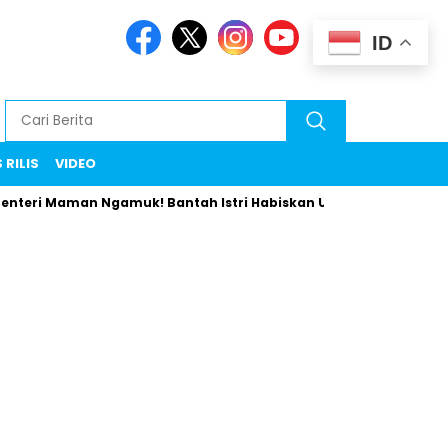
ID
 RILIS
VIDEO
 Maman Ngamuk! Bantah Istri Habiskan Uang Negara Liburan ke E