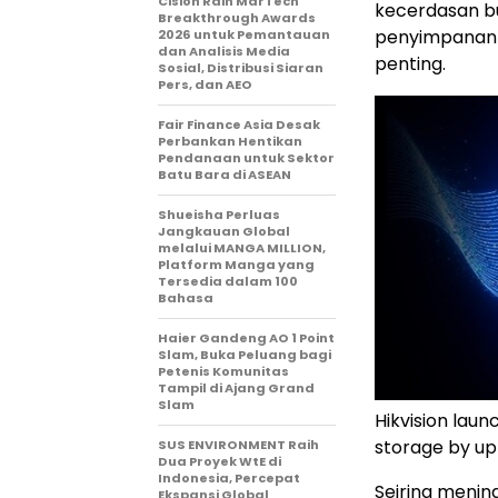
Cision Raih MarTech
kecerdasan b
Breakthrough Awards
penyimpanan 
2026 untuk Pemantauan
dan Analisis Media
penting.
Sosial, Distribusi Siaran
Pers, dan AEO
Fair Finance Asia Desak
Perbankan Hentikan
Pendanaan untuk Sektor
Batu Bara di ASEAN
Shueisha Perluas
Jangkauan Global
melalui MANGA MILLION,
Platform Manga yang
Tersedia dalam 100
Bahasa
Haier Gandeng AO 1 Point
Slam, Buka Peluang bagi
Petenis Komunitas
Tampil di Ajang Grand
Slam
Hikvision lau
storage by up
SUS ENVIRONMENT Raih
Dua Proyek WtE di
Indonesia, Percepat
Seiring menin
Ekspansi Global