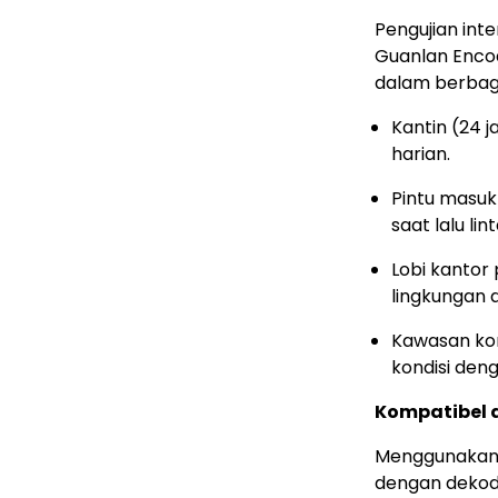
Pengujian in
Guanlan Enc
dalam berbaga
Kantin (24 
harian.
Pintu masu
saat lalu lin
Lobi kantor
lingkungan 
Kawasan kom
kondisi deng
Kompatibel 
Menggunakan 
dengan dekode