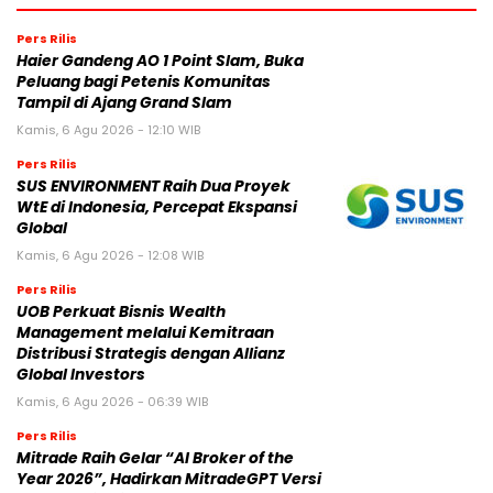
Pers Rilis
Haier Gandeng AO 1 Point Slam, Buka
Peluang bagi Petenis Komunitas
Tampil di Ajang Grand Slam
Kamis, 6 Agu 2026 - 12:10 WIB
Pers Rilis
SUS ENVIRONMENT Raih Dua Proyek
WtE di Indonesia, Percepat Ekspansi
Global
Kamis, 6 Agu 2026 - 12:08 WIB
Pers Rilis
UOB Perkuat Bisnis Wealth
Management melalui Kemitraan
Distribusi Strategis dengan Allianz
Global Investors
Kamis, 6 Agu 2026 - 06:39 WIB
Pers Rilis
Mitrade Raih Gelar “AI Broker of the
Year 2026”, Hadirkan MitradeGPT Versi