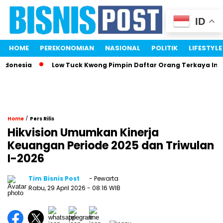
ID
HOME
PEREKONOMIAN
NASIONAL
POLITIK
LIFESTYLE
onesia
Low Tuck Kwong Pimpin Daftar Orang Terkaya Indone
/
Home
Pers Rilis
Hikvision Umumkan Kinerja
Keuangan Periode 2025 dan Triwulan
I-2026
Tim Bisnis Post
- Pewarta
Rabu, 29 April 2026
- 08:16 WIB