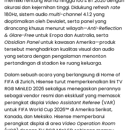
memiliki rentang warna hingga 100% BT.2020 dengan
akurasi dan kejernihan tinggi. Didukung
refresh rate
180Hz, sistem audio
multi-channel
4.1.2 yang
dioptimalkan oleh Devialet, serta panel yang
dirancang khusus menurut wilayah—
Anti-Reflection
& Glare-Free
untuk Eropa dan Australia, serta
Obsidian Panel
untuk kawasan Amerika—produk
tersebut menghadirkan kualitas visual dan audio
yang setara dengan pengalaman menonton
pertandingan di stadion ke ruang keluarga.
Dalam sebuah acara yang berlangsung di Home of
FIFA di Zurich, Hisense turut memperkenalkan lini TV
RGB MiniLED 2026 sekaligus menegaskan perannya
sebagai vendor resmi dan eksklusif yang memasok
perangkat displai
Video Assistant Referee
(VAR)
untuk FIFA World Cup 2026™ di Amerika Serikat,
Kanada, dan Meksiko. Hisense memperbarui
perangkat displai di area
Video Operation Room