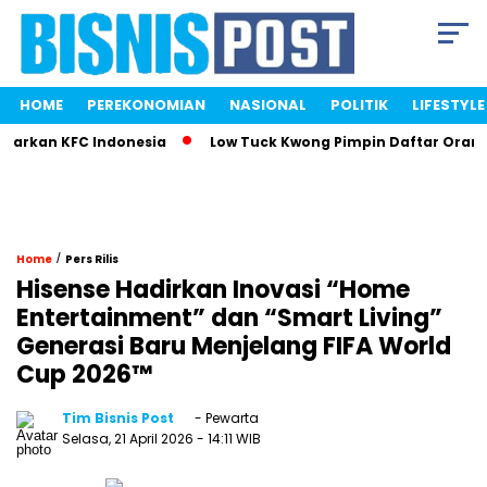
HOME
PEREKONOMIAN
NASIONAL
POLITIK
LIFESTYLE
rkan KFC Indonesia
Low Tuck Kwong Pimpin Daftar Orang Te
/
Home
Pers Rilis
Hisense Hadirkan Inovasi “Home
Entertainment” dan “Smart Living”
Generasi Baru Menjelang FIFA World
Cup 2026™
Tim Bisnis Post
- Pewarta
Selasa, 21 April 2026
- 14:11 WIB