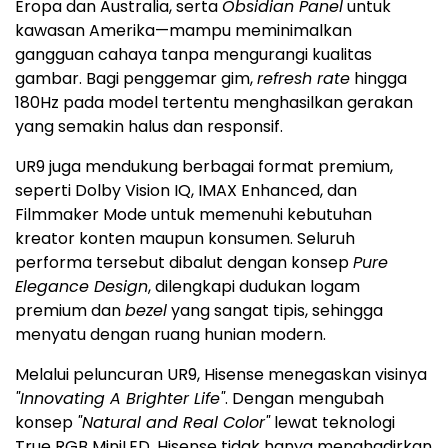
Eropa dan Australia, serta
Obsidian Panel
untuk
kawasan Amerika—mampu meminimalkan
gangguan cahaya tanpa mengurangi kualitas
gambar. Bagi penggemar gim,
refresh rate
hingga
180Hz pada model tertentu menghasilkan gerakan
yang semakin halus dan responsif.
UR9 juga mendukung berbagai format premium,
seperti Dolby Vision IQ, IMAX Enhanced, dan
Filmmaker Mode untuk memenuhi kebutuhan
kreator konten maupun konsumen. Seluruh
performa tersebut dibalut dengan konsep
Pure
Elegance Design
, dilengkapi dudukan logam
premium dan
bezel
yang sangat tipis, sehingga
menyatu dengan ruang hunian modern.
Melalui peluncuran UR9, Hisense menegaskan visinya
"Innovating A Brighter Life"
. Dengan mengubah
konsep
"Natural and Real Color"
lewat teknologi
True RGB MiniLED, Hisense tidak hanya menghadirkan