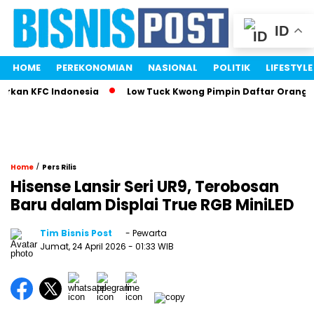
ID
HOME
PEREKONOMIAN
NASIONAL
POLITIK
LIFESTYLE
kan KFC Indonesia
Low Tuck Kwong Pimpin Daftar Orang Ter
/
Home
Pers Rilis
Hisense Lansir Seri UR9, Terobosan
Baru dalam Displai True RGB MiniLED
Tim Bisnis Post
- Pewarta
Jumat, 24 April 2026
- 01:33 WIB